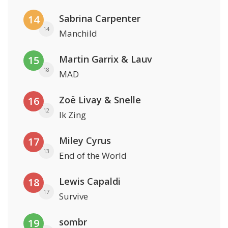
Sabrina Carpenter
14
14
Manchild
Martin Garrix & Lauv
15
18
MAD
Zoë Livay & Snelle
16
12
Ik Zing
Miley Cyrus
17
13
End of the World
Lewis Capaldi
18
17
Survive
sombr
19