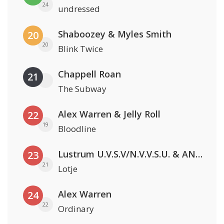
24
undressed
Shaboozey & Myles Smith
20
20
Blink Twice
Chappell Roan
21
The Subway
Alex Warren & Jelly Roll
22
19
Bloodline
Lustrum U.V.S.V/N.V.V.S.U. & ANNO ONS & Jopke van Dobbenburgh & Roeland Beelen
23
21
Lotje
Alex Warren
24
22
Ordinary