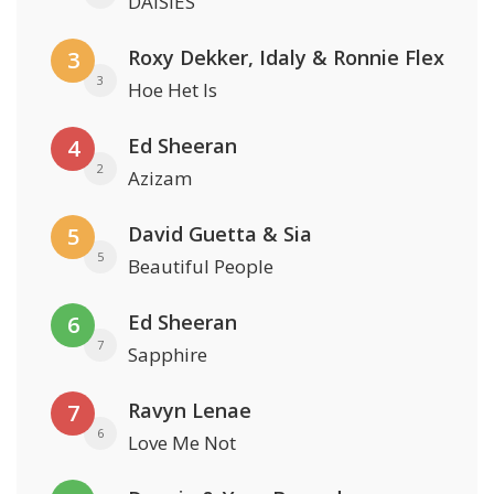
DAISIES
Roxy Dekker, Idaly & Ronnie Flex
3
3
Hoe Het Is
Ed Sheeran
4
2
Azizam
David Guetta & Sia
5
5
Beautiful People
Ed Sheeran
6
7
Sapphire
Ravyn Lenae
7
6
Love Me Not