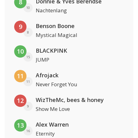
Donnie & Yves Berendse
8
10
Nachtenlang
Benson Boone
9
8
Mystical Magical
BLACKPINK
10
15
JUMP
Afrojack
11
11
Never Forget You
WizTheMc, bees & honey
12
9
Show Me Love
Alex Warren
13
16
Eternity