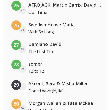
AFROJACK, Martin Garrix, David Guetta & Amél
25
27
Our Time
Swedish House Mafia
26
26
Wait So Long
Damiano David
27
28
The First Time
sombr
28
29
12 to 12
Akcent, Sera & Misha Miller
29
Don't Leave (Kylie)
Morgan Wallen & Tate McRae
30
30