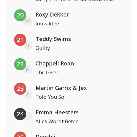
Roxy Dekker
20
27
Jouw Idee
Teddy Swims
21
19
Guilty
Chappell Roan
22
24
The Giver
Martin Garrix & Jex
23
21
Told You So
Emma Heesters
24
Alles Wordt Beter
Doechii