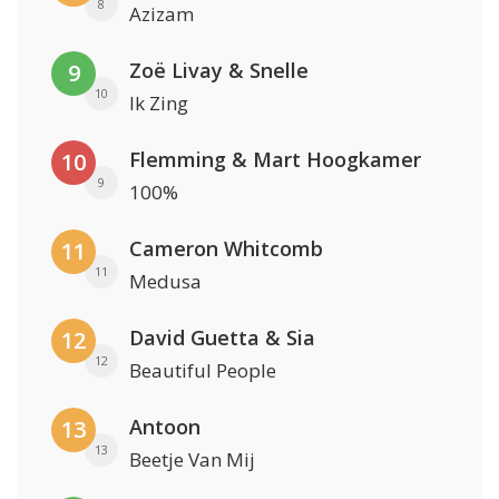
8
Azizam
Zoë Livay & Snelle
9
10
Ik Zing
Flemming & Mart Hoogkamer
10
9
100%
Cameron Whitcomb
11
11
Medusa
David Guetta & Sia
12
12
Beautiful People
Antoon
13
13
Beetje Van Mij