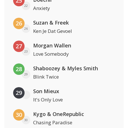
25
22
Anxiety
Suzan & Freek
26
26
Ken Je Dat Gevoel
Morgan Wallen
27
23
Love Somebody
Shaboozey & Myles Smith
28
29
Blink Twice
Son Mieux
29
It's Only Love
Kygo & OneRepublic
30
30
Chasing Paradise