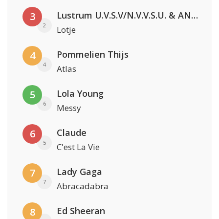
Lustrum U.V.S.V/N.V.V.S.U. & ANNO ONS & Jopke van Dobbenburgh & Roeland Beelen
3
2
Lotje
Pommelien Thijs
4
4
Atlas
Lola Young
5
6
Messy
Claude
6
5
C'est La Vie
Lady Gaga
7
7
Abracadabra
Ed Sheeran
8