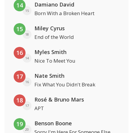
Damiano David
14
15
Born With a Broken Heart
Miley Cyrus
15
18
End of the World
Myles Smith
16
14
Nice To Meet You
Nate Smith
17
16
Fix What You Didn't Break
Rosé & Bruno Mars
18
17
APT
Benson Boone
19
20
Sorry I'm Here For Someone Else