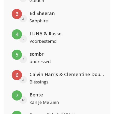
Golden
Ed Sheeran
3
2
Sapphire
LUNA & Russo
4
5
Voorbestemd
sombr
5
6
undressed
Calvin Harris & Clementine Douglas
6
3
Blessings
Bente
7
12
Kan Je Me Zien