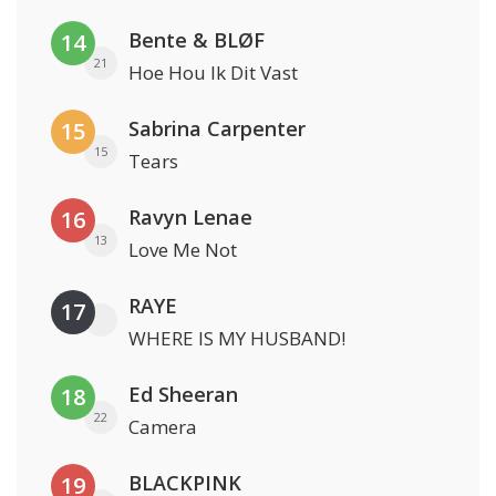
Bente & BLØF
14
21
Hoe Hou Ik Dit Vast
Sabrina Carpenter
15
15
Tears
Ravyn Lenae
16
13
Love Me Not
RAYE
17
WHERE IS MY HUSBAND!
Ed Sheeran
18
22
Camera
BLACKPINK
19