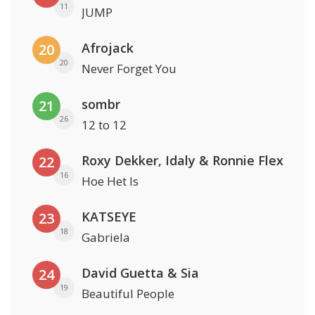
11
JUMP
Afrojack
20
20
Never Forget You
sombr
21
26
12 to 12
Roxy Dekker, Idaly & Ronnie Flex
22
16
Hoe Het Is
KATSEYE
23
18
Gabriela
David Guetta & Sia
24
19
Beautiful People