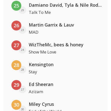
Damiano David, Tyla & Nile Rodgers
25
29
Talk To Me
Martin Garrix & Lauv
26
23
MAD
WizTheMc, bees & honey
27
24
Show Me Love
Kensington
28
28
Stay
Ed Sheeran
29
27
Azizam
Miley Cyrus
30
30