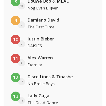
Douwe Bob & MEAU
8
10
Nog Even Blijven
Damiano David
9
9
The First Time
Justin Bieber
10
7
DAISIES
Alex Warren
11
8
Eternity
Disco Lines & Tinashe
12
17
No Broke Boys
Lady Gaga
13
14
The Dead Dance