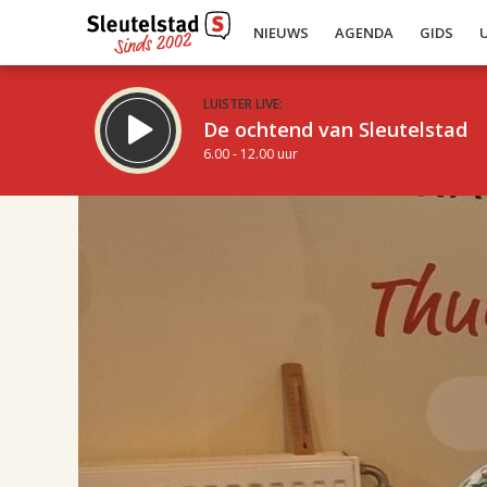
NIEUWS
AGENDA
GIDS
LUISTER LIVE:
De ochtend van Sleutelstad
6.00 - 12.00 uur
17.00
Inklappen