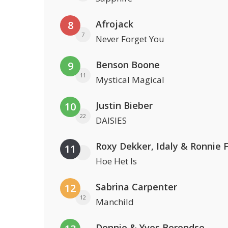
Afrojack
8
7
Never Forget You
Benson Boone
9
11
Mystical Magical
Justin Bieber
10
22
DAISIES
Roxy Dekker, Idaly & Ronnie 
11
Hoe Het Is
Sabrina Carpenter
12
12
Manchild
Donnie & Yves Berendse