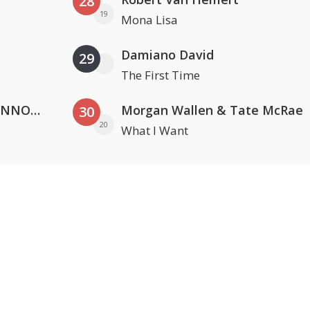
28
19
Mona Lisa
Damiano David
29
The First Time
Lustrum U.V.S.V/N.V.V.S.U. & ANNO ONS & Jopke van Dobbenburgh & Roeland Beelen
Morgan Wallen & Tate McRae
30
20
What I Want