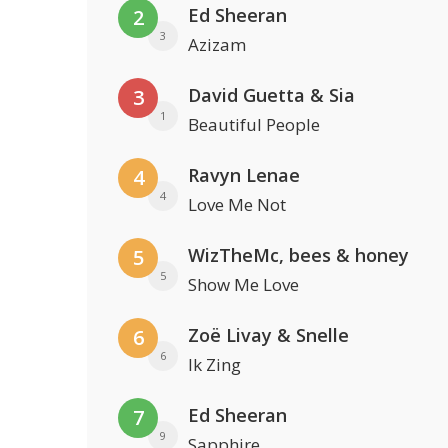
Ed Sheeran
2
3
Azizam
David Guetta & Sia
3
1
Beautiful People
Ravyn Lenae
4
4
Love Me Not
WizTheMc, bees & honey
5
5
Show Me Love
Zoë Livay & Snelle
6
6
Ik Zing
Ed Sheeran
7
9
Sapphire