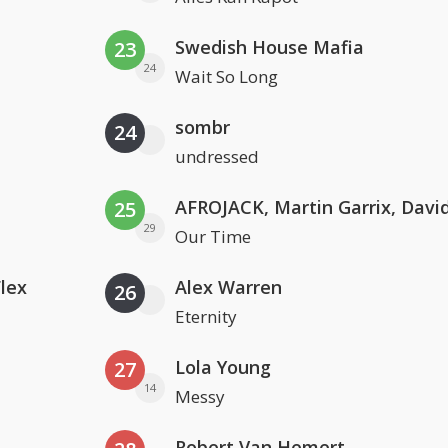
Swedish House Mafia
23
24
Wait So Long
sombr
24
undressed
25
29
Our Time
Flex
Alex Warren
26
Eternity
Lola Young
27
14
Messy
Robert Van Hemert