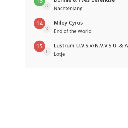
13
27
Nachtenlang
Miley Cyrus
14
10
End of the World
15
8
Lotje