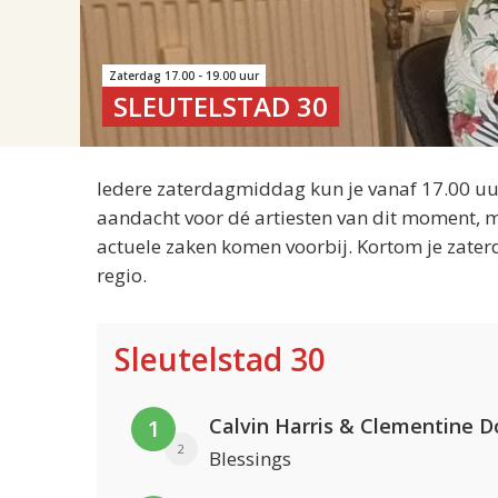
Zaterdag 17.00 - 19.00 uur
SLEUTELSTAD 30
Iedere zaterdagmiddag kun je vanaf 17.00 uur
aandacht voor dé artiesten van dit moment, m
actuele zaken komen voorbij. Kortom je zater
regio.
Sleutelstad 30
Calvin Harris & Clementine D
1
2
Blessings