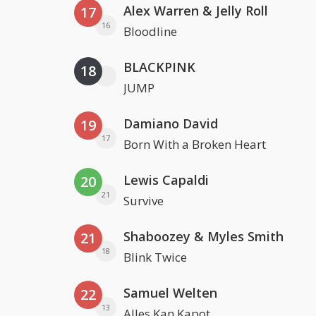
Alex Warren & Jelly Roll
17
16
Bloodline
BLACKPINK
18
JUMP
Damiano David
19
17
Born With a Broken Heart
Lewis Capaldi
20
21
Survive
Shaboozey & Myles Smith
21
18
Blink Twice
Samuel Welten
22
13
Alles Kan Kapot