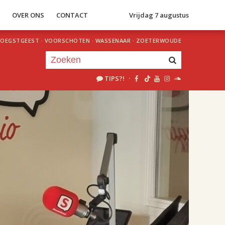
S
OVER ONS
CONTACT
Vrijdag 7 augustus
OEGSTGEEST
·
VOORSCHOTEN
·
WASSENAAR
·
ZOETERWOUDE
TIPS?!
·
Je luistert nu naar
uur 1 van 2
«
Vorig uur
Volgend uur
»
18.00