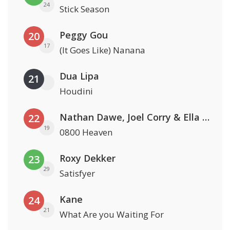
24
Stick Season
Peggy Gou
20
17
(It Goes Like) Nanana
Dua Lipa
21
Houdini
Nathan Dawe, Joel Corry & Ella Henderson
22
19
0800 Heaven
Roxy Dekker
23
29
Satisfyer
Kane
24
21
What Are you Waiting For