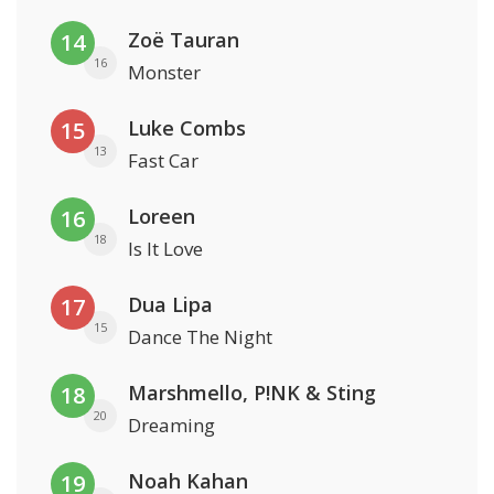
Zoë Tauran
14
16
Monster
Luke Combs
15
13
Fast Car
Loreen
16
18
Is It Love
Dua Lipa
17
15
Dance The Night
Marshmello, P!NK & Sting
18
20
Dreaming
Noah Kahan
19