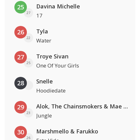
Davina Michelle
25
27
17
Tyla
26
22
Water
Troye Sivan
27
25
One Of Your Girls
Snelle
28
Hoodiedate
Alok, The Chainsmokers & Mae Stephens
29
23
Jungle
Marshmello & Farukko
30
26