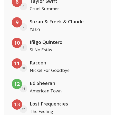
Taylor Swift
8
4
Cruel Summer
Suzan & Freek & Claude
9
7
Yas-Y
Iñigo Quintero
10
9
Si No Estás
Racoon
11
10
Nickel For Goodbye
Ed Sheeran
12
14
American Town
Lost Frequencies
13
12
The Feeling