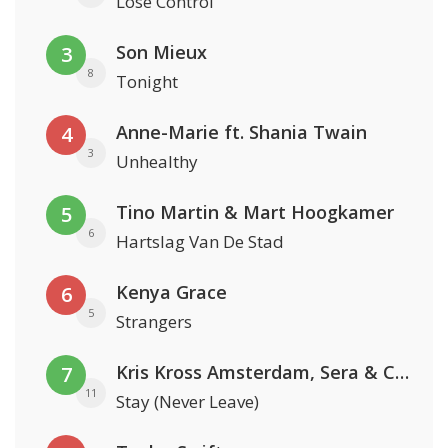
Lose Control
Son Mieux
3
8
Tonight
Anne-Marie ft. Shania Twain
4
3
Unhealthy
Tino Martin & Mart Hoogkamer
5
6
Hartslag Van De Stad
Kenya Grace
6
5
Strangers
Kris Kross Amsterdam, Sera & Conor Maynard
7
11
Stay (Never Leave)