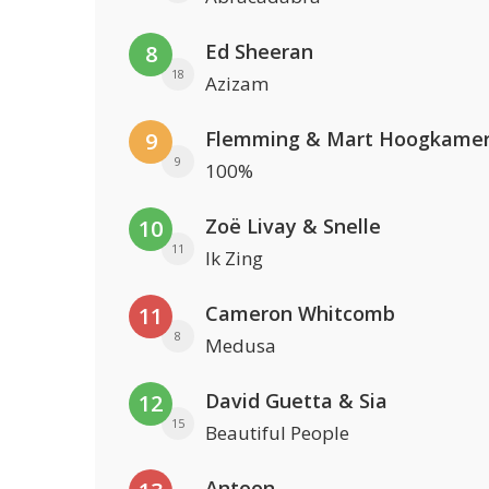
Ed Sheeran
8
18
Azizam
Flemming & Mart Hoogkame
9
9
100%
Zoë Livay & Snelle
10
11
Ik Zing
Cameron Whitcomb
11
8
Medusa
David Guetta & Sia
12
15
Beautiful People
Antoon