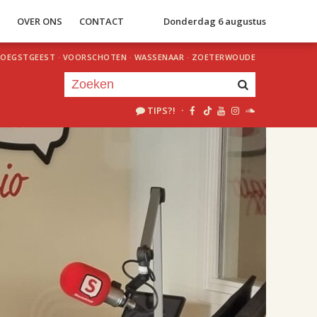
S
OVER ONS
CONTACT
Donderdag 6 augustus
OEGSTGEEST
·
VOORSCHOTEN
·
WASSENAAR
·
ZOETERWOUDE
TIPS?!
·
Je luistert nu naar
uur 1 van 2
«
Vorig uur
Volgend uur
»
18.00