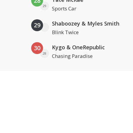
28
29
Sports Car
Shaboozey & Myles Smith
29
Blink Twice
Kygo & OneRepublic
30
28
Chasing Paradise