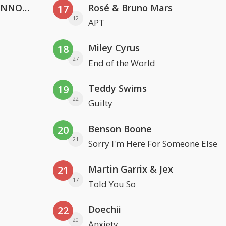
Lustrum U.V.S.V/N.V.V.S.U. & ANNO ONS & Jopke van Dobbenburgh & Roeland Beelen
Rosé & Bruno Mars
17
12
APT
Miley Cyrus
18
27
End of the World
Teddy Swims
19
22
Guilty
Benson Boone
20
21
Sorry I'm Here For Someone Else
Martin Garrix & Jex
21
17
Told You So
Doechii
22
20
Anxiety