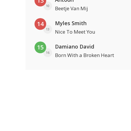
13
10
Beetje Van Mij
Myles Smith
14
13
Nice To Meet You
Damiano David
15
16
Born With a Broken Heart