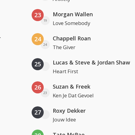
Morgan Wallen
23
19
Love Somebody
r
Chappell Roan
24
24
The Giver
Lucas & Steve & Jordan Shaw
25
Heart First
Suzan & Freek
26
23
Ken Je Dat Gevoel
Roxy Dekker
27
Jouw Idee
Tate McRae