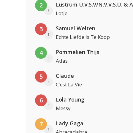
2
5
Lotje
Samuel Welten
3
1
Echte Liefde Is Te Koop
Pommelien Thijs
4
6
Atlas
Claude
5
3
C'est La Vie
Lola Young
6
4
Messy
Lady Gaga
7
7
Abracadabra