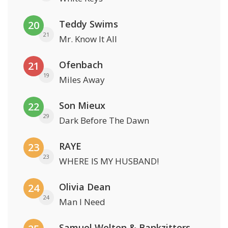
Teddy Swims
20
21
Mr. Know It All
Ofenbach
21
19
Miles Away
Son Mieux
22
29
Dark Before The Dawn
RAYE
23
23
WHERE IS MY HUSBAND!
Olivia Dean
24
24
Man I Need
Samuel Welten & Bankzitters