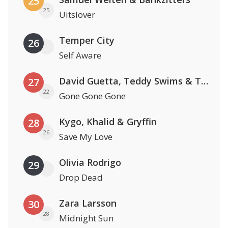
25
25
Uitslover
Temper City
26
Self Aware
David Guetta, Teddy Swims & Tones And I
27
22
Gone Gone Gone
Kygo, Khalid & Gryffin
28
26
Save My Love
Olivia Rodrigo
29
Drop Dead
Zara Larsson
30
28
Midnight Sun