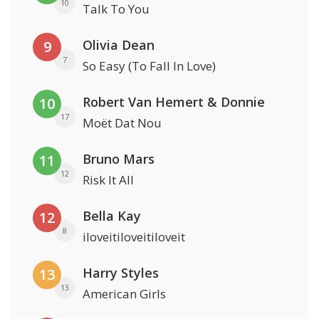
10
Talk To You
Olivia Dean
9
7
So Easy (To Fall In Love)
Robert Van Hemert & Donnie
10
17
Moët Dat Nou
Bruno Mars
11
12
Risk It All
Bella Kay
12
8
iloveitiloveitiloveit
Harry Styles
13
13
American Girls