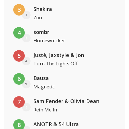
Shakira
3
3
Zoo
sombr
4
6
Homewrecker
Justė, Jaxstyle & Jon
5
4
Turn The Lights Off
Bausa
6
9
Magnetic
Sam Fender & Olivia Dean
7
5
Rein Me In
ANOTR & 54 Ultra
8