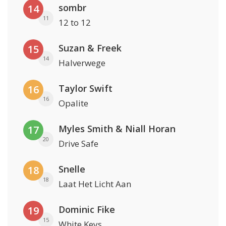
sombr
14
11
12 to 12
Suzan & Freek
15
14
Halverwege
Taylor Swift
16
16
Opalite
Myles Smith & Niall Horan
17
20
Drive Safe
Snelle
18
18
Laat Het Licht Aan
Dominic Fike
19
15
White Keys