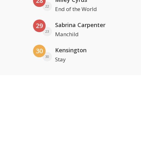
28
22
End of the World
Sabrina Carpenter
29
23
Manchild
Kensington
30
30
Stay