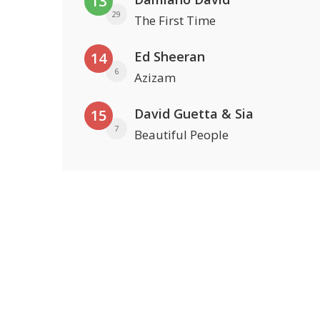
13
29
The First Time
Ed Sheeran
14
6
Azizam
David Guetta & Sia
15
7
Beautiful People