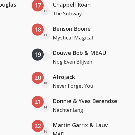
ouglas
Chappell Roan
17
11
The Subway
Benson Boone
18
13
Mystical Magical
Douwe Bob & MEAU
19
Nog Even Blijven
Afrojack
20
18
Never Forget You
Donnie & Yves Berendse
21
14
Nachtenlang
Martin Garrix & Lauv
22
16
MAD