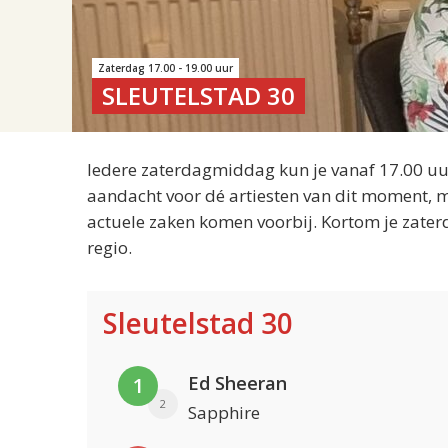
Zaterdag 17.00 - 19.00 uur
SLEUTELSTAD 30
Iedere zaterdagmiddag kun je vanaf 17.00 uur
aandacht voor dé artiesten van dit moment, m
actuele zaken komen voorbij. Kortom je zater
regio.
Sleutelstad 30
Ed Sheeran
1
2
Sapphire