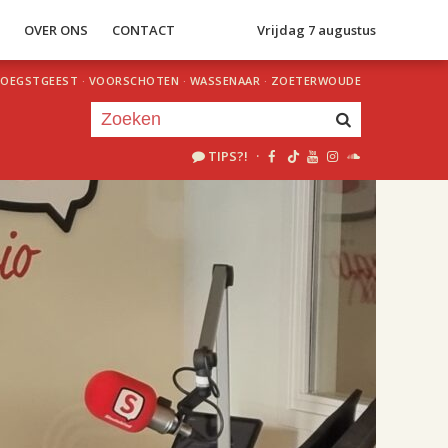
S
OVER ONS
CONTACT
Vrijdag 7 augustus
OEGSTGEEST
·
VOORSCHOTEN
·
WASSENAAR
·
ZOETERWOUDE
TIPS?!
·
Je luistert nu naar
uur 1 van 2
«
Vorig uur
Volgend uur
»
18.00