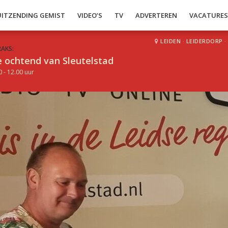
UITZENDING GEMIST
VIDEO’S
TV
ADVERTEREN
VACATURE
LEIDEN
·
LEIDERDORP
·
RAKS:
 ochtend van Sleutelstad
0 - 12.00 uur