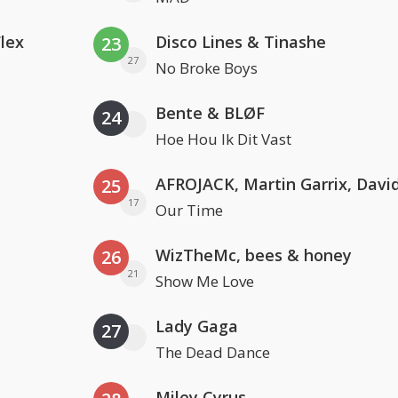
Flex
Disco Lines & Tinashe
23
27
No Broke Boys
Bente & BLØF
24
Hoe Hou Ik Dit Vast
25
17
Our Time
WizTheMc, bees & honey
26
21
Show Me Love
Lady Gaga
27
The Dead Dance
Miley Cyrus