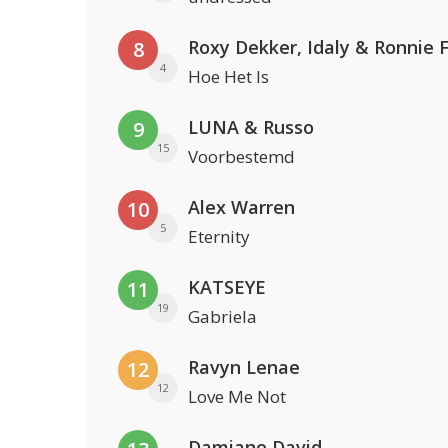
Roxy Dekker, Idaly & Ronnie 
8
4
Hoe Het Is
LUNA & Russo
9
15
Voorbestemd
Alex Warren
10
5
Eternity
KATSEYE
11
19
Gabriela
Ravyn Lenae
12
12
Love Me Not
Damiano David