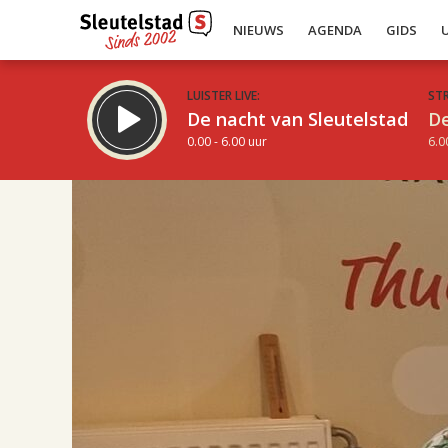
NIEUWS
AGENDA
GIDS
LUISTER LIVE:
ST
De nacht van Sleutelstad
De
0.00 - 6.00 uur
6.0
17.00
Inklappen