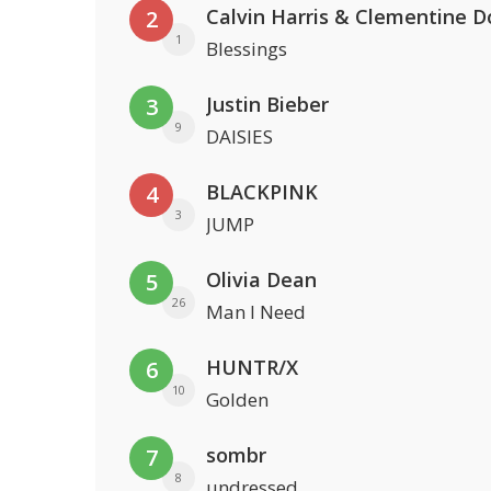
Calvin Harris & Clementine D
2
1
Blessings
Justin Bieber
3
9
DAISIES
BLACKPINK
4
3
JUMP
Olivia Dean
5
26
Man I Need
HUNTR/X
6
10
Golden
sombr
7
8
undressed