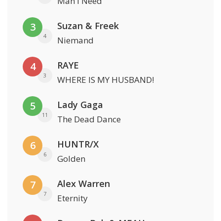
Man I Need
Suzan & Freek
3
4
Niemand
RAYE
4
3
WHERE IS MY HUSBAND!
Lady Gaga
5
11
The Dead Dance
HUNTR/X
6
6
Golden
Alex Warren
7
7
Eternity