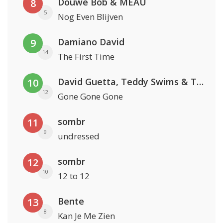
Douwe Bob & MEAU
8
5
Nog Even Blijven
Damiano David
9
14
The First Time
David Guetta, Teddy Swims & Tones And I
10
12
Gone Gone Gone
sombr
11
9
undressed
sombr
12
10
12 to 12
Bente
13
8
Kan Je Me Zien