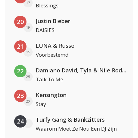
17
Blessings
Justin Bieber
20
19
DAISIES
LUNA & Russo
21
15
Voorbestemd
Damiano David, Tyla & Nile Rodgers
22
25
Talk To Me
Kensington
23
20
Stay
Turfy Gang & Bankzitters
24
Waarom Moet Ze Nou Een DJ Zijn