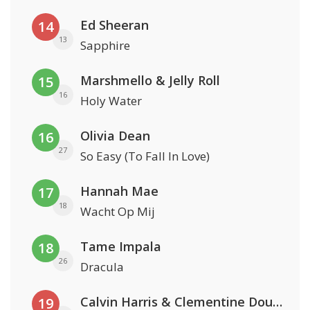
Ed Sheeran
14
13
Sapphire
Marshmello & Jelly Roll
15
16
Holy Water
Olivia Dean
16
27
So Easy (To Fall In Love)
Hannah Mae
17
18
Wacht Op Mij
Tame Impala
18
26
Dracula
Calvin Harris & Clementine Douglas
19