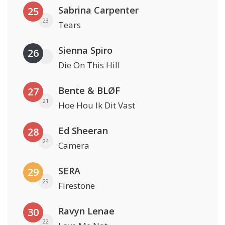
Sabrina Carpenter
25
23
Tears
Sienna Spiro
26
Die On This Hill
Bente & BLØF
27
21
Hoe Hou Ik Dit Vast
Ed Sheeran
28
24
Camera
SERA
29
29
Firestone
Ravyn Lenae
30
22