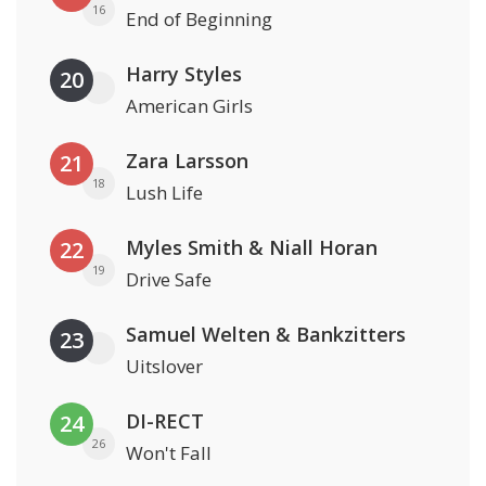
16
End of Beginning
Harry Styles
20
American Girls
Zara Larsson
21
18
Lush Life
Myles Smith & Niall Horan
22
19
Drive Safe
Samuel Welten & Bankzitters
23
Uitslover
DI-RECT
24
26
Won't Fall