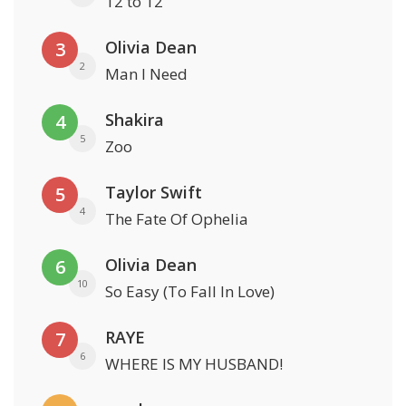
12 to 12
Olivia Dean
3
2
Man I Need
Shakira
4
5
Zoo
Taylor Swift
5
4
The Fate Of Ophelia
Olivia Dean
6
10
So Easy (To Fall In Love)
RAYE
7
6
WHERE IS MY HUSBAND!