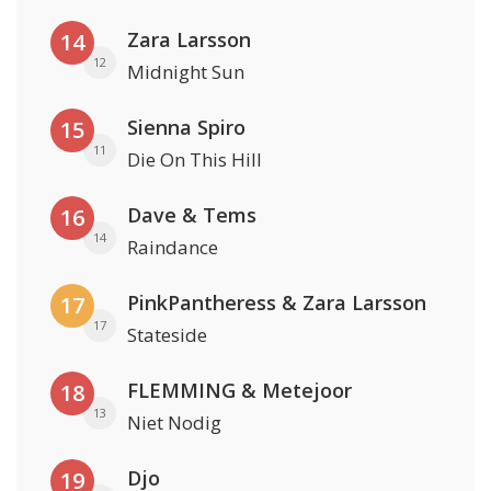
Zara Larsson
14
12
Midnight Sun
Sienna Spiro
15
11
Die On This Hill
Dave & Tems
16
14
Raindance
PinkPantheress & Zara Larsson
17
17
Stateside
FLEMMING & Metejoor
18
13
Niet Nodig
Djo
19