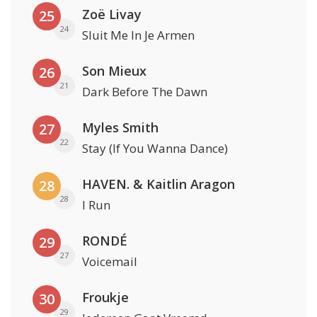
Zoë Livay
25
24
Sluit Me In Je Armen
Son Mieux
26
21
Dark Before The Dawn
Myles Smith
27
22
Stay (If You Wanna Dance)
HAVEN. & Kaitlin Aragon
28
28
I Run
RONDÉ
29
27
Voicemail
Froukje
30
29