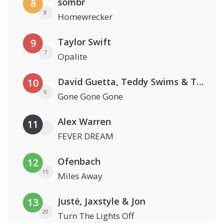
sombr
8
8
Homewrecker
Taylor Swift
9
7
Opalite
David Guetta, Teddy Swims & Tones And I
10
9
Gone Gone Gone
Alex Warren
11
FEVER DREAM
Ofenbach
12
15
Miles Away
Justė, Jaxstyle & Jon
13
20
Turn The Lights Off