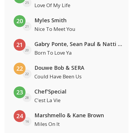
25
Love Of My Life
Myles Smith
20
21
Nice To Meet You
Gabry Ponte, Sean Paul & Natti Natasha
21
20
Born To Love Ya
Douwe Bob & SERA
22
22
Could Have Been Us
Chef'Special
23
28
C'est La Vie
Marshmello & Kane Brown
24
16
Miles On It