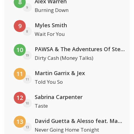
Alex Warren
8
9
Burning Down
Myles Smith
9
8
Wait For You
PAWSA & The Adventures Of Stevie V
10
19
Dirty Cash (Money Talks)
Martin Garrix & Jex
11
11
Told You So
Sabrina Carpenter
12
10
Taste
David Guetta & Alesso feat. Madison Love
13
13
Never Going Home Tonight