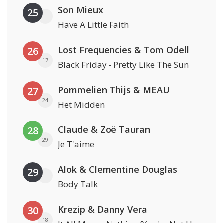
Son Mieux
25
Have A Little Faith
Lost Frequencies & Tom Odell
26
17
Black Friday - Pretty Like The Sun
Pommelien Thijs & MEAU
27
24
Het Midden
Claude & Zoë Tauran
28
29
Je T'aime
Alok & Clementine Douglas
29
Body Talk
Krezip & Danny Vera
30
18