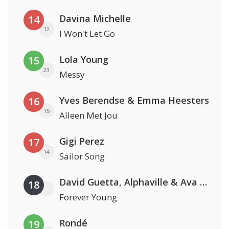
Davina Michelle
14
12
I Won't Let Go
Lola Young
15
23
Messy
Yves Berendse & Emma Heesters
16
15
Alleen Met Jou
Gigi Perez
17
14
Sailor Song
David Guetta, Alphaville & Ava Max
18
Forever Young
Rondé
19