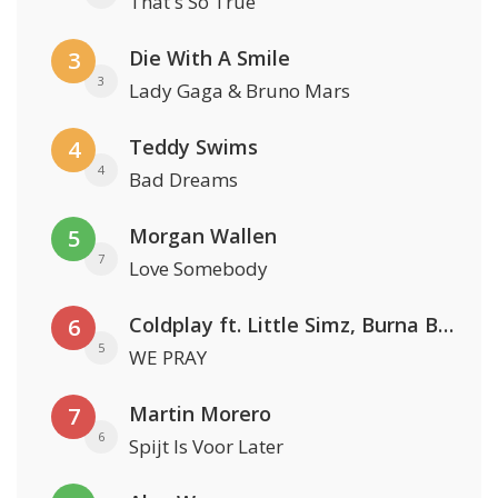
That's So True
Die With A Smile
3
3
Lady Gaga & Bruno Mars
Teddy Swims
4
4
Bad Dreams
Morgan Wallen
5
7
Love Somebody
Coldplay ft. Little Simz, Burna Boy, Elyanna & Tini
6
5
WE PRAY
Martin Morero
7
6
Spijt Is Voor Later