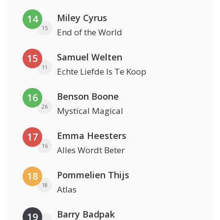
Miley Cyrus
14
15
End of the World
Samuel Welten
15
11
Echte Liefde Is Te Koop
Benson Boone
16
26
Mystical Magical
Emma Heesters
17
16
Alles Wordt Beter
Pommelien Thijs
18
18
Atlas
Barry Badpak
19