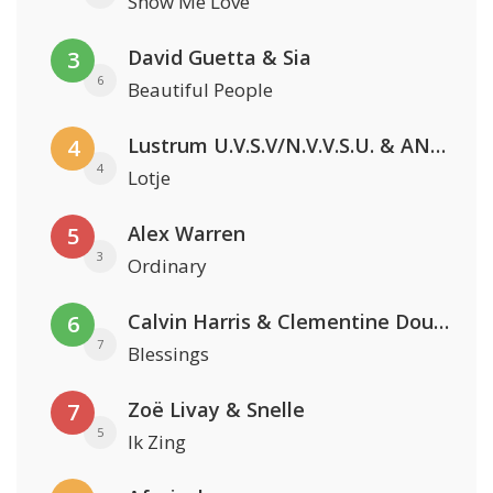
Show Me Love
David Guetta & Sia
3
6
Beautiful People
Lustrum U.V.S.V/N.V.V.S.U. & ANNO ONS & Jopke van Dobbenburgh & Roeland Beelen
4
4
Lotje
Alex Warren
5
3
Ordinary
Calvin Harris & Clementine Douglas
6
7
Blessings
Zoë Livay & Snelle
7
5
Ik Zing