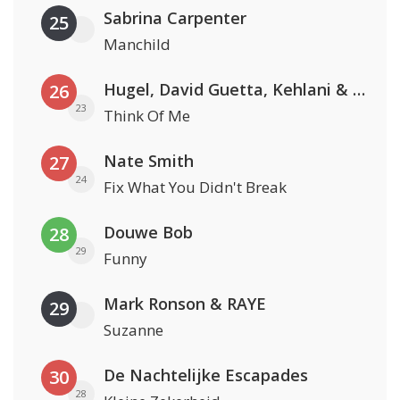
Sabrina Carpenter
25
Manchild
Hugel, David Guetta, Kehlani & Daecolm
26
23
Think Of Me
Nate Smith
27
24
Fix What You Didn't Break
Douwe Bob
28
29
Funny
Mark Ronson & RAYE
29
Suzanne
De Nachtelijke Escapades
30
28