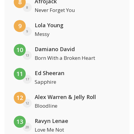
Afrojack
8
8
Never Forget You
Lola Young
9
9
Messy
Damiano David
10
13
Born With a Broken Heart
Ed Sheeran
11
17
Sapphire
Alex Warren & Jelly Roll
12
12
Bloodline
Ravyn Lenae
13
20
Love Me Not