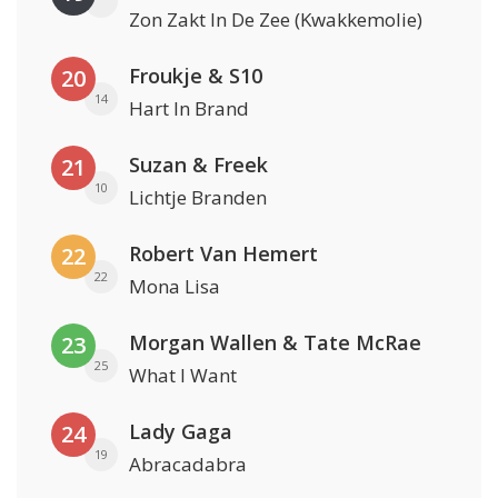
Zon Zakt In De Zee (Kwakkemolie)
Froukje & S10
20
14
Hart In Brand
Suzan & Freek
21
10
Lichtje Branden
Robert Van Hemert
22
22
Mona Lisa
Morgan Wallen & Tate McRae
23
25
What I Want
Lady Gaga
24
19
Abracadabra