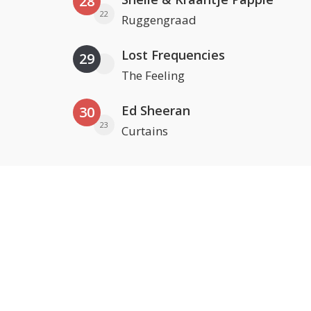
28
22
Ruggengraad
Lost Frequencies
29
The Feeling
Ed Sheeran
30
23
Curtains