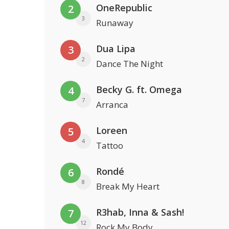
OneRepublic
2
3
Runaway
Dua Lipa
3
2
Dance The Night
Becky G. ft. Omega
4
7
Arranca
Loreen
5
4
Tattoo
Rondé
6
8
Break My Heart
R3hab, Inna & Sash!
7
12
Rock My Body