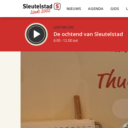
NIEUWS
AGENDA
GIDS
LUISTER LIVE:
De ochtend van Sleutelstad
6.00 - 12.00 uur
17.00
Inklappen