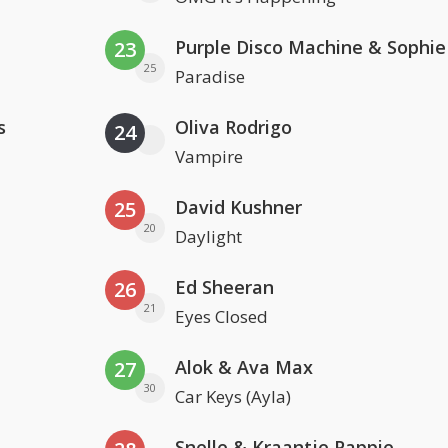
23
25
Paradise
s
Oliva Rodrigo
24
Vampire
David Kushner
25
20
Daylight
Ed Sheeran
26
21
Eyes Closed
Alok & Ava Max
27
30
Car Keys (Ayla)
Snelle & Kraantje Pappie