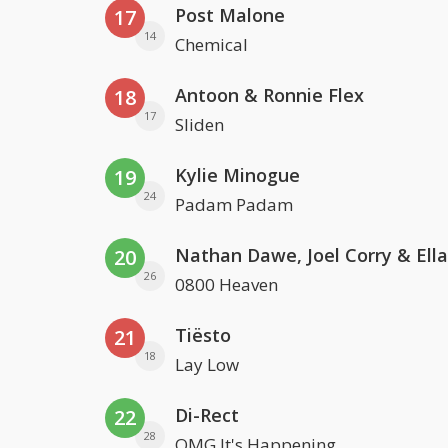
Post Malone
17
14
Chemical
Antoon & Ronnie Flex
18
17
Sliden
Kylie Minogue
19
24
Padam Padam
20
26
0800 Heaven
Tiësto
21
18
Lay Low
Di-Rect
22
28
OMG It's Happening