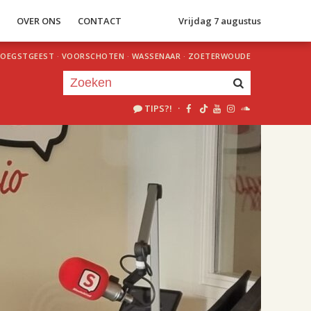
S
OVER ONS
CONTACT
Vrijdag 7 augustus
OEGSTGEEST
·
VOORSCHOTEN
·
WASSENAAR
·
ZOETERWOUDE
TIPS?!
·
Je luistert nu naar
uur 1 van 2
«
Vorig uur
Volgend uur
»
18.00