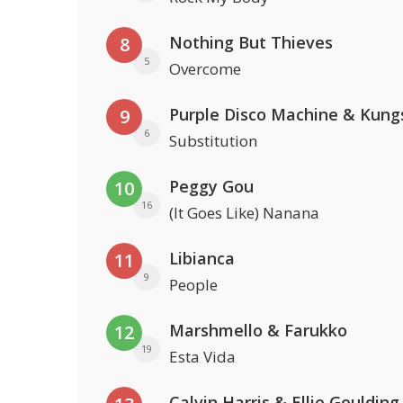
Nothing But Thieves
8
5
Overcome
Purple Disco Machine & Kung
9
6
Substitution
Peggy Gou
10
16
(It Goes Like) Nanana
Libianca
11
9
People
Marshmello & Farukko
12
19
Esta Vida
Calvin Harris & Ellie Goulding