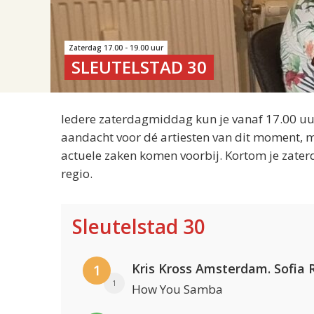
Zaterdag 17.00 - 19.00 uur
SLEUTELSTAD 30
Iedere zaterdagmiddag kun je vanaf 17.00 uur
aandacht voor dé artiesten van dit moment, m
actuele zaken komen voorbij. Kortom je zater
regio.
Sleutelstad 30
1
1
How You Samba