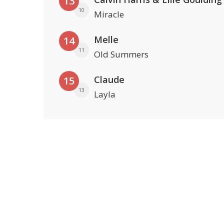
13
10
Miracle
Melle
14
11
Old Summers
Claude
15
13
Layla