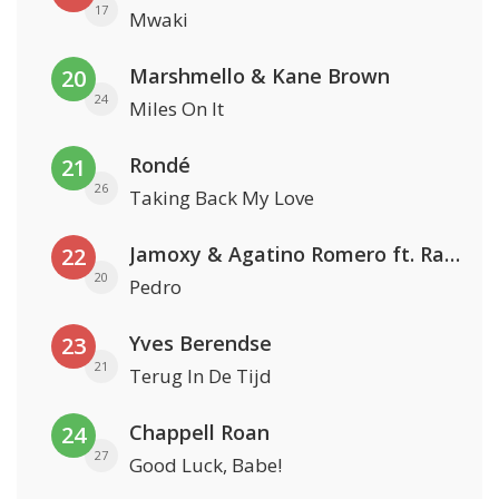
17
Mwaki
Marshmello & Kane Brown
20
24
Miles On It
Rondé
21
26
Taking Back My Love
Jamoxy & Agatino Romero ft. Raffaella Carrà
22
20
Pedro
Yves Berendse
23
21
Terug In De Tijd
Chappell Roan
24
27
Good Luck, Babe!