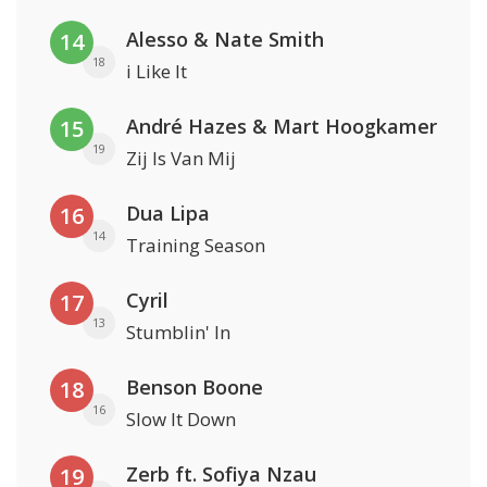
Alesso & Nate Smith
14
18
i Like It
André Hazes & Mart Hoogkamer
15
19
Zij Is Van Mij
Dua Lipa
16
14
Training Season
Cyril
17
13
Stumblin' In
Benson Boone
18
16
Slow It Down
Zerb ft. Sofiya Nzau
19