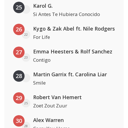
Karol G.
25
Si Antes Te Hubiera Conocido
Kygo & Zak Abel ft. Nile Rodgers
26
22
For Life
Emma Heesters & Rolf Sanchez
27
23
Contigo
Martin Garrix ft. Carolina Liar
28
Smile
Robert Van Hemert
29
25
Zoet Zout Zuur
Alex Warren
30
28