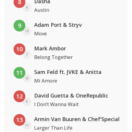
Dasha
8
6
Austin
Adam Port & Stryv
9
15
Move
Mark Ambor
10
7
Belong Together
Sam Feld ft. JVKE & Anitta
11
12
Mi Amore
David Guetta & OneRepublic
12
9
I Don’t Wanna Wait
Armin Van Buuren & Chef'Special
13
11
Larger Than Life