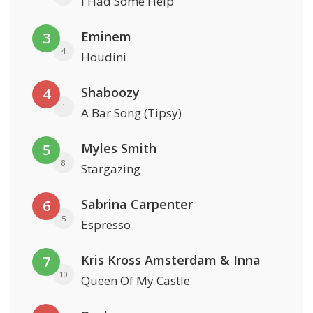
I Had Some Help
Eminem
3
4
Houdini
Shaboozy
4
1
A Bar Song (Tipsy)
Myles Smith
5
8
Stargazing
Sabrina Carpenter
6
5
Espresso
Kris Kross Amsterdam & Inna
7
10
Queen Of My Castle