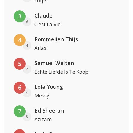
Lotje
Claude
3
6
C'est La Vie
Pommelien Thijs
4
4
Atlas
Samuel Welten
5
2
Echte Liefde Is Te Koop
Lola Young
6
5
Messy
Ed Sheeran
7
8
Azizam