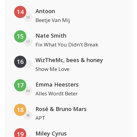
Antoon
14
13
Beetje Van Mij
Nate Smith
15
17
Fix What You Didn't Break
WizTheMc, bees & honey
16
Show Me Love
Emma Heesters
17
24
Alles Wordt Beter
Rosé & Bruno Mars
18
18
APT
Miley Cyrus
19