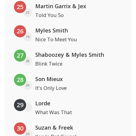
Martin Garrix & Jex
25
23
Told You So
Myles Smith
26
16
Nice To Meet You
Shaboozey & Myles Smith
27
28
Blink Twice
Son Mieux
28
29
It's Only Love
Lorde
29
What Was That
Suzan & Freek
30
26