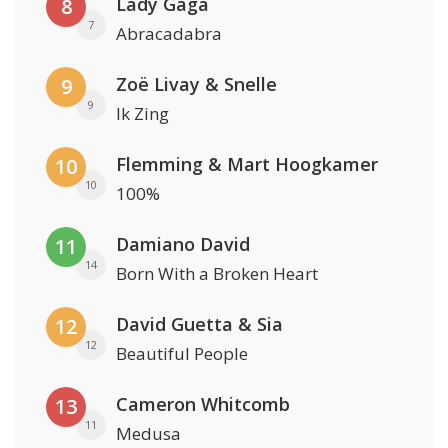
Lady Gaga
8
7
Abracadabra
Zoë Livay & Snelle
9
9
Ik Zing
Flemming & Mart Hoogkamer
10
10
100%
Damiano David
11
14
Born With a Broken Heart
David Guetta & Sia
12
12
Beautiful People
Cameron Whitcomb
13
11
Medusa