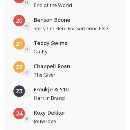
15
End of the World
Benson Boone
20
19
Sorry I'm Here For Someone Else
Teddy Swims
21
21
Guilty
Chappell Roan
22
22
The Giver
Froukje & S10
23
Hart In Brand
Roxy Dekker
24
20
Jouw Idee