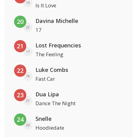
15
Is It Love
Davina Michelle
20
22
17
Lost Frequencies
21
17
The Feeling
Luke Combs
22
19
Fast Car
Dua Lipa
23
21
Dance The Night
Snelle
24
26
Hoodiedate