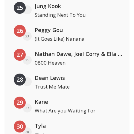
Jung Kook
25
Standing Next To You
Peggy Gou
26
23
(It Goes Like) Nanana
Nathan Dawe, Joel Corry & Ella Henderson
27
25
0800 Heaven
Dean Lewis
28
Trust Me Mate
Kane
29
27
What Are you Waiting For
Tyla
30
28