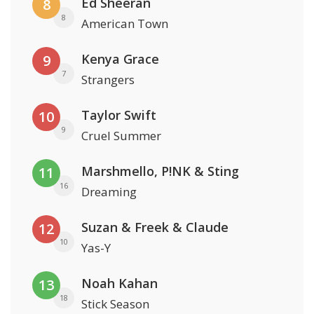
Ed Sheeran
8
8
American Town
Kenya Grace
9
7
Strangers
Taylor Swift
10
9
Cruel Summer
Marshmello, P!NK & Sting
11
16
Dreaming
Suzan & Freek & Claude
12
10
Yas-Y
Noah Kahan
13
18
Stick Season