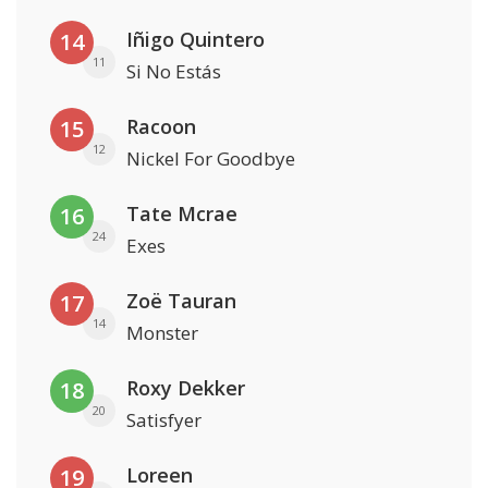
Iñigo Quintero
14
11
Si No Estás
Racoon
15
12
Nickel For Goodbye
Tate Mcrae
16
24
Exes
Zoë Tauran
17
14
Monster
Roxy Dekker
18
20
Satisfyer
Loreen
19