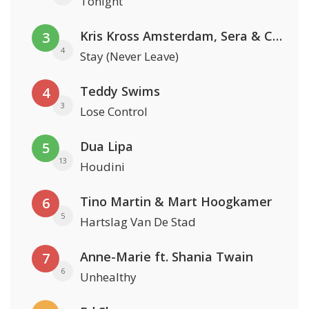
Tonight
Kris Kross Amsterdam, Sera & Conor Maynard
3
4
Stay (Never Leave)
Teddy Swims
4
3
Lose Control
Dua Lipa
5
13
Houdini
Tino Martin & Mart Hoogkamer
6
5
Hartslag Van De Stad
Anne-Marie ft. Shania Twain
7
6
Unhealthy