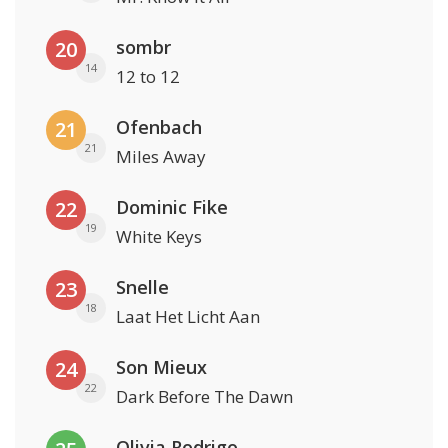
sombr
20
14
12 to 12
Ofenbach
21
21
Miles Away
Dominic Fike
22
19
White Keys
Snelle
23
18
Laat Het Licht Aan
Son Mieux
24
22
Dark Before The Dawn
Olivia Rodrigo