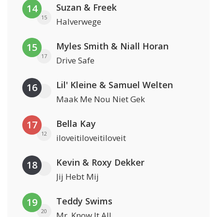
Suzan & Freek
14
15
Halverwege
Myles Smith & Niall Horan
15
17
Drive Safe
Lil' Kleine & Samuel Welten
16
Maak Me Nou Niet Gek
Bella Kay
17
12
iloveitiloveitiloveit
Kevin & Roxy Dekker
18
Jij Hebt Mij
Teddy Swims
19
20
Mr. Know It All