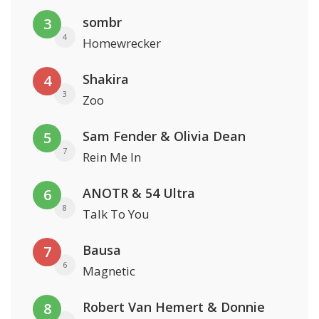
sombr
3
4
Homewrecker
Shakira
4
3
Zoo
Sam Fender & Olivia Dean
5
7
Rein Me In
ANOTR & 54 Ultra
6
8
Talk To You
Bausa
7
6
Magnetic
Robert Van Hemert & Donnie
8