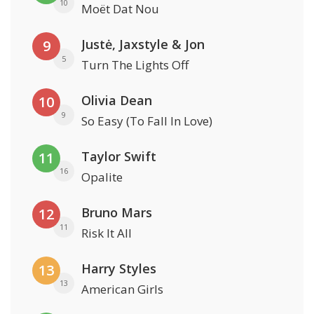
10
Moët Dat Nou
Justė, Jaxstyle & Jon
9
5
Turn The Lights Off
Olivia Dean
10
9
So Easy (To Fall In Love)
Taylor Swift
11
16
Opalite
Bruno Mars
12
11
Risk It All
Harry Styles
13
13
American Girls