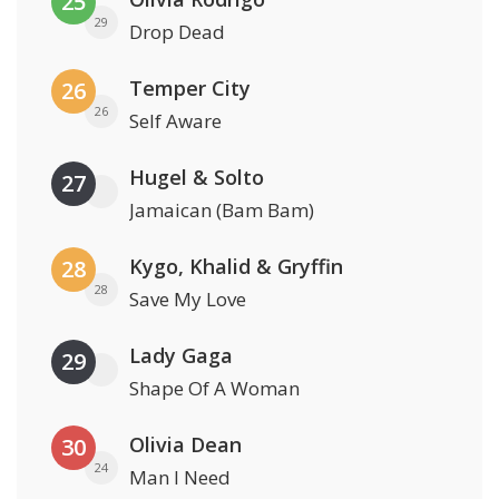
25
29
Drop Dead
Temper City
26
26
Self Aware
Hugel & Solto
27
Jamaican (Bam Bam)
Kygo, Khalid & Gryffin
28
28
Save My Love
Lady Gaga
29
Shape Of A Woman
Olivia Dean
30
24
Man I Need