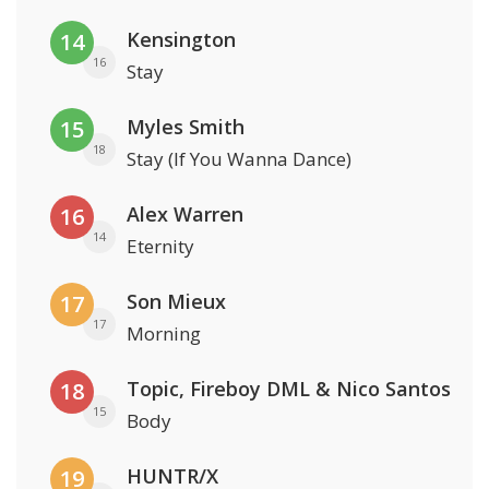
Kensington
14
16
Stay
Myles Smith
15
18
Stay (If You Wanna Dance)
Alex Warren
16
14
Eternity
Son Mieux
17
17
Morning
Topic, Fireboy DML & Nico Santos
18
15
Body
HUNTR/X
19