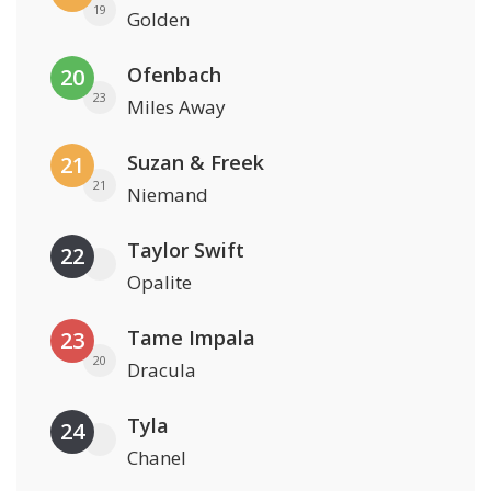
19
Golden
Ofenbach
20
23
Miles Away
Suzan & Freek
21
21
Niemand
Taylor Swift
22
Opalite
Tame Impala
23
20
Dracula
Tyla
24
Chanel