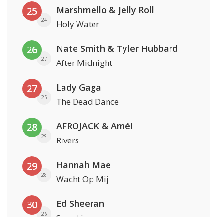
Marshmello & Jelly Roll
25
24
Holy Water
Nate Smith & Tyler Hubbard
26
27
After Midnight
Lady Gaga
27
25
The Dead Dance
AFROJACK & Amél
28
29
Rivers
Hannah Mae
29
28
Wacht Op Mij
Ed Sheeran
30
26