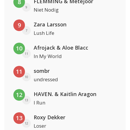
FLEMMING & Metejoor
8
9
Niet Nodig
Zara Larsson
9
7
Lush Life
Afrojack & Aloe Blacc
10
11
In My World
sombr
11
10
undressed
HAVEN. & Kaitlin Aragon
12
13
I Run
Roxy Dekker
13
12
Loser