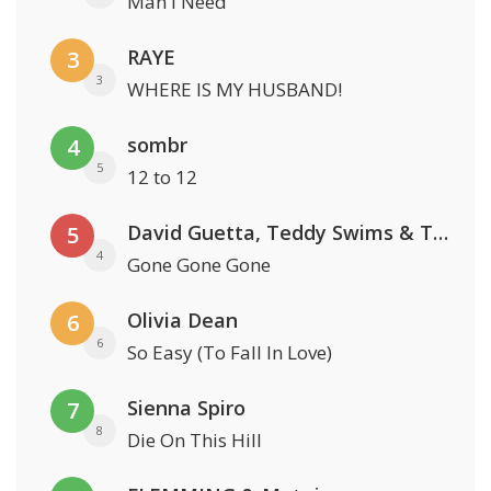
Man I Need
RAYE
3
3
WHERE IS MY HUSBAND!
sombr
4
5
12 to 12
David Guetta, Teddy Swims & Tones And I
5
4
Gone Gone Gone
Olivia Dean
6
6
So Easy (To Fall In Love)
Sienna Spiro
7
8
Die On This Hill