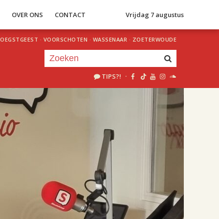
S
OVER ONS
CONTACT
Vrijdag 7 augustus
OEGSTGEEST
·
VOORSCHOTEN
·
WASSENAAR
·
ZOETERWOUDE
TIPS?!
·
Je luistert nu naar
uur 1 van 2
«
Vorig uur
Volgend uur
»
18.00