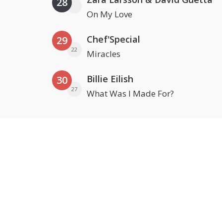
28
On My Love
Chef'Special
29
22
Miracles
Billie Eilish
30
27
What Was I Made For?