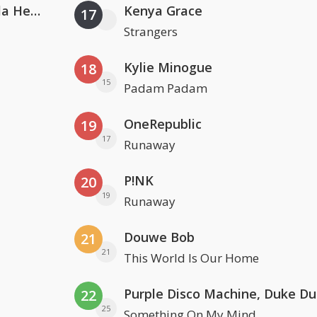
Nathan Dawe, Joel Corry & Ella Henderson
Kenya Grace
17
Strangers
Kylie Minogue
18
15
Padam Padam
OneRepublic
19
17
Runaway
P!NK
20
19
Runaway
Douwe Bob
21
21
This World Is Our Home
22
25
Something On My Mind