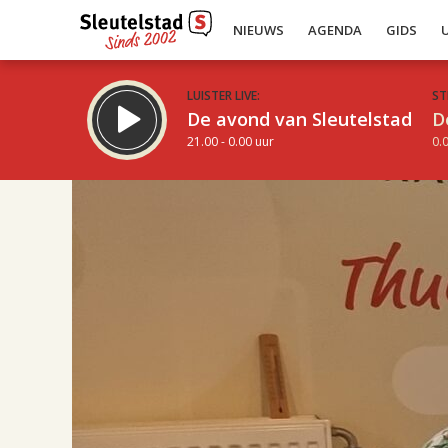
NIEUWS
AGENDA
GIDS
LUISTER LIVE:
ST
De avond van Sleutelstad
D
21.00 - 0.00 uur
0.0
17.00
Inklappen