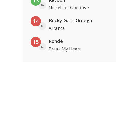
13
16
Nickel For Goodbye
Becky G. ft. Omega
14
10
Arranca
Rondé
15
12
Break My Heart