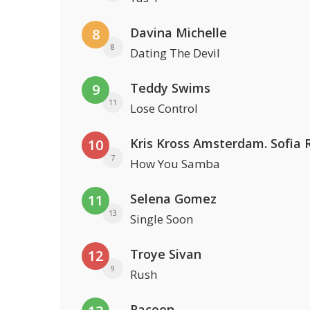
Davina Michelle
8
8
Dating The Devil
Teddy Swims
9
11
Lose Control
10
7
How You Samba
Selena Gomez
11
13
Single Soon
Troye Sivan
12
9
Rush
Racoon