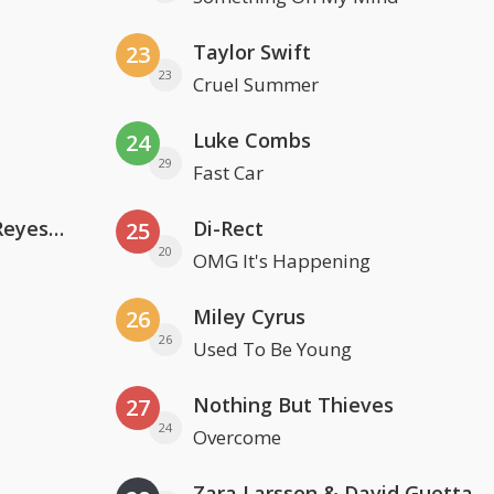
Taylor Swift
23
23
Cruel Summer
Luke Combs
24
29
Fast Car
Kris Kross Amsterdam. Sofia Reyes & Tinie Tempah
Di-Rect
25
20
OMG It's Happening
Miley Cyrus
26
26
Used To Be Young
Nothing But Thieves
27
24
Overcome
Zara Larsson & David Guetta