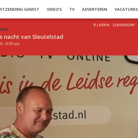
UITZENDING GEMIST
VIDEO’S
TV
ADVERTEREN
VACATURE
LEIDEN
·
LEIDERDORP
·
RAKS:
e nacht van Sleutelstad
0 - 6.00 uur