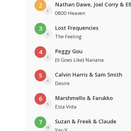
2
2
0800 Heaven
Lost Frequencies
3
6
The Feeling
Peggy Gou
4
3
(It Goes Like) Nanana
Calvin Harris & Sam Smith
5
4
Desire
Marshmello & Farukko
6
5
Esta Vida
Suzan & Freek & Claude
7
18
Yas-Y