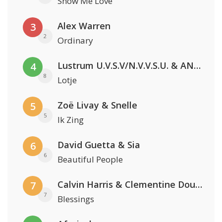
Show Me Love
Alex Warren
3
2
Ordinary
Lustrum U.V.S.V/N.V.V.S.U. & ANNO ONS & Jopke van Dobbenburgh & Roeland Beelen
4
8
Lotje
Zoë Livay & Snelle
5
5
Ik Zing
David Guetta & Sia
6
6
Beautiful People
Calvin Harris & Clementine Douglas
7
7
Blessings