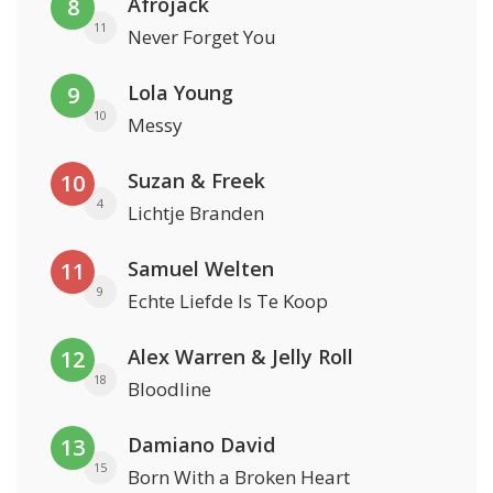
Afrojack
8
11
Never Forget You
Lola Young
9
10
Messy
Suzan & Freek
10
4
Lichtje Branden
Samuel Welten
11
9
Echte Liefde Is Te Koop
Alex Warren & Jelly Roll
12
18
Bloodline
Damiano David
13
15
Born With a Broken Heart