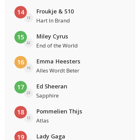
Froukje & S10
14
13
Hart In Brand
Miley Cyrus
15
22
End of the World
Emma Heesters
16
16
Alles Wordt Beter
Ed Sheeran
17
23
Sapphire
Pommelien Thijs
18
12
Atlas
Lady Gaga
19