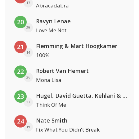
17
Abracadabra
Ravyn Lenae
20
29
Love Me Not
Flemming & Mart Hoogkamer
21
14
100%
Robert Van Hemert
22
26
Mona Lisa
Hugel, David Guetta, Kehlani & Daecolm
23
27
Think Of Me
Nate Smith
24
19
Fix What You Didn't Break