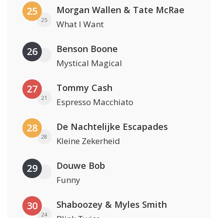
Morgan Wallen & Tate McRae
25
25
What I Want
Benson Boone
26
Mystical Magical
Tommy Cash
27
21
Espresso Macchiato
De Nachtelijke Escapades
28
28
Kleine Zekerheid
Douwe Bob
29
Funny
Shaboozey & Myles Smith
30
24