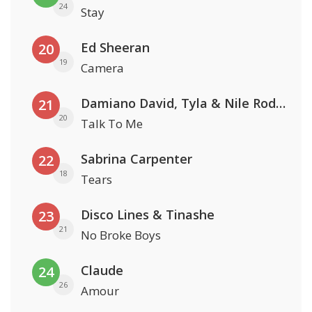
24
Stay
Ed Sheeran
20
19
Camera
Damiano David, Tyla & Nile Rodgers
21
20
Talk To Me
Sabrina Carpenter
22
18
Tears
Disco Lines & Tinashe
23
21
No Broke Boys
Claude
24
26
Amour