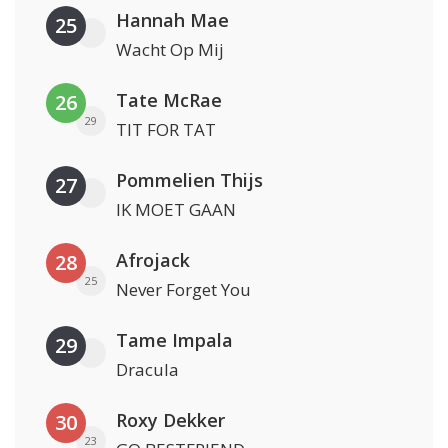
Hannah Mae
25
Wacht Op Mij
Tate McRae
26
29
TIT FOR TAT
Pommelien Thijs
27
IK MOET GAAN
Afrojack
28
25
Never Forget You
Tame Impala
29
Dracula
Roxy Dekker
30
23