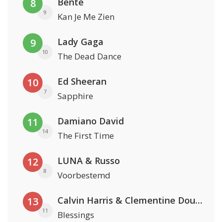
Bente
8
9
Kan Je Me Zien
Lady Gaga
9
10
The Dead Dance
Ed Sheeran
10
7
Sapphire
Damiano David
11
14
The First Time
LUNA & Russo
12
8
Voorbestemd
Calvin Harris & Clementine Douglas
13
11
Blessings