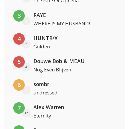
The Fate Of Ophelia
RAYE
3
5
WHERE IS MY HUSBAND!
HUNTR/X
4
2
Golden
Douwe Bob & MEAU
5
4
Nog Even Blijven
sombr
6
6
undressed
Alex Warren
7
12
Eternity