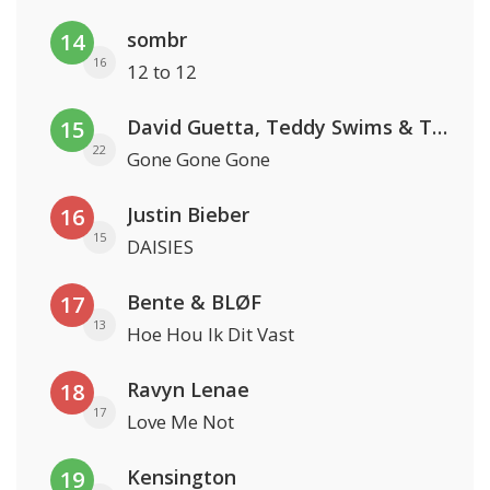
sombr
14
16
12 to 12
David Guetta, Teddy Swims & Tones And I
15
22
Gone Gone Gone
Justin Bieber
16
15
DAISIES
Bente & BLØF
17
13
Hoe Hou Ik Dit Vast
Ravyn Lenae
18
17
Love Me Not
Kensington
19