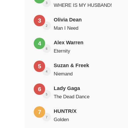
3
WHERE IS MY HUSBAND!
Olivia Dean
3
2
Man I Need
Alex Warren
4
6
Eternity
Suzan & Freek
5
4
Niemand
Lady Gaga
6
5
The Dead Dance
HUNTR/X
7
7
Golden