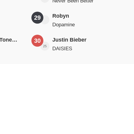
Never Been Better
Robyn
29
Dopamine
David Guetta, Teddy Swims & Tones And I
Justin Bieber
30
25
DAISIES