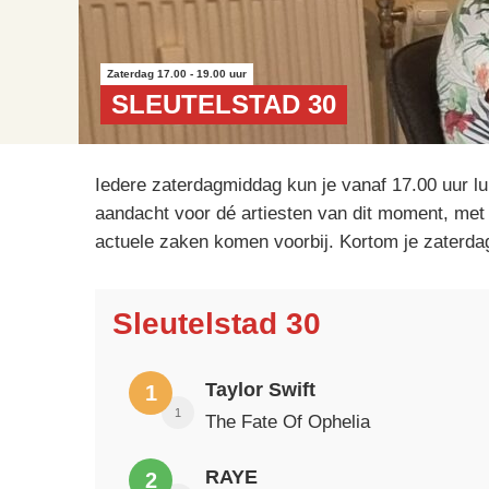
Zaterdag 17.00 - 19.00 uur
SLEUTELSTAD 30
Iedere zaterdagmiddag kun je vanaf 17.00 uur lu
aandacht voor dé artiesten van dit moment, met 
actuele zaken komen voorbij. Kortom je zaterdag
Sleutelstad 30
Taylor Swift
1
1
The Fate Of Ophelia
RAYE
2