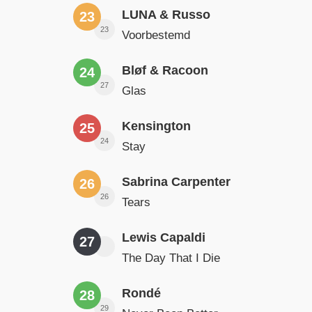
LUNA & Russo
23
23
Voorbestemd
Bløf & Racoon
24
27
Glas
Kensington
25
24
Stay
Sabrina Carpenter
26
26
Tears
Lewis Capaldi
27
The Day That I Die
Rondé
28
29