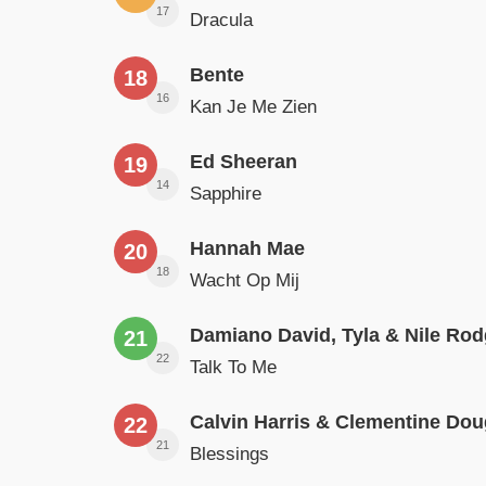
17
Dracula
Bente
18
16
Kan Je Me Zien
Ed Sheeran
19
14
Sapphire
Hannah Mae
20
18
Wacht Op Mij
Damiano David, Tyla & Nile Rod
21
22
Talk To Me
Calvin Harris & Clementine Dou
22
21
Blessings