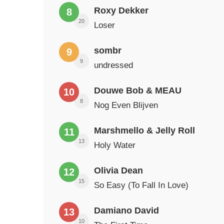
Roxy Dekker
8
20
Loser
sombr
9
9
undressed
Douwe Bob & MEAU
10
8
Nog Even Blijven
Marshmello & Jelly Roll
11
13
Holy Water
Olivia Dean
12
15
So Easy (To Fall In Love)
Damiano David
13
10