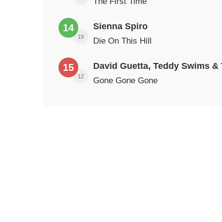
The First Time
Sienna Spiro
14
19
Die On This Hill
15
12
Gone Gone Gone