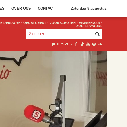
ES
OVER ONS
CONTACT
Zaterdag 8 augustus
LEIDERDORP
·
OEGSTGEEST
·
VOORSCHOTEN
·
WASSENAAR
·
ZOETERWOUDE
TIPS?!
·
Je luistert nu naar
uur 1 van 2
«
Vorig uur
Volgend uur
»
18.00