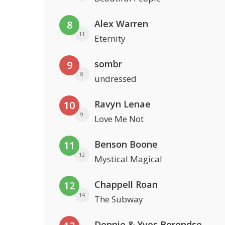
Alex Warren
8
11
Eternity
sombr
9
8
undressed
Ravyn Lenae
10
9
Love Me Not
Benson Boone
11
12
Mystical Magical
Chappell Roan
12
14
The Subway
Donnie & Yves Berendse