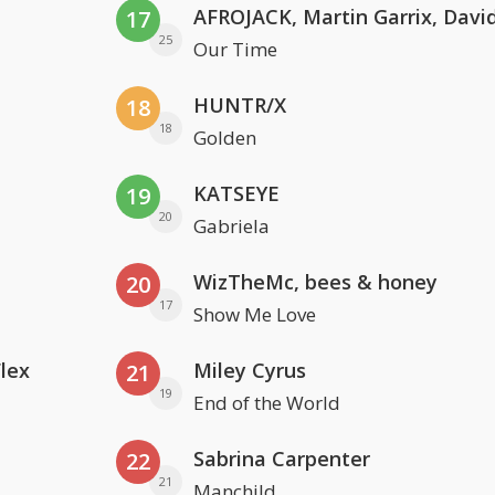
17
25
Our Time
HUNTR/X
18
18
Golden
KATSEYE
19
20
Gabriela
WizTheMc, bees & honey
20
17
Show Me Love
Flex
Miley Cyrus
21
19
End of the World
Sabrina Carpenter
22
21
Manchild