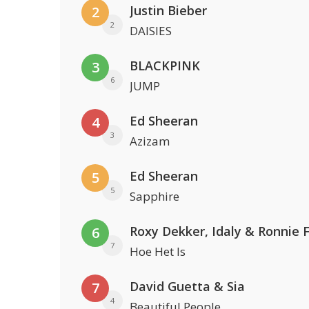
Justin Bieber
2
2
DAISIES
BLACKPINK
3
6
JUMP
Ed Sheeran
4
3
Azizam
Ed Sheeran
5
5
Sapphire
Roxy Dekker, Idaly & Ronnie 
6
7
Hoe Het Is
David Guetta & Sia
7
4
Beautiful People