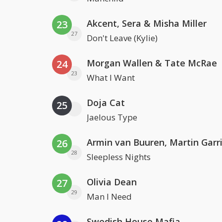
Akcent, Sera & Misha Miller
23
27
Don't Leave (Kylie)
Morgan Wallen & Tate McRae
24
23
What I Want
Doja Cat
25
Jaelous Type
26
28
Sleepless Nights
Olivia Dean
27
29
Man I Need
Swedish House Mafia