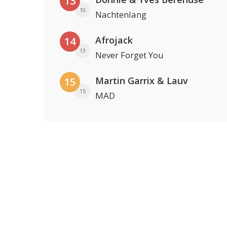
13
10
Nachtenlang
Afrojack
14
13
Never Forget You
Martin Garrix & Lauv
15
15
MAD