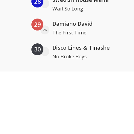
28
Wait So Long
Damiano David
29
26
The First Time
Disco Lines & Tinashe
30
No Broke Boys