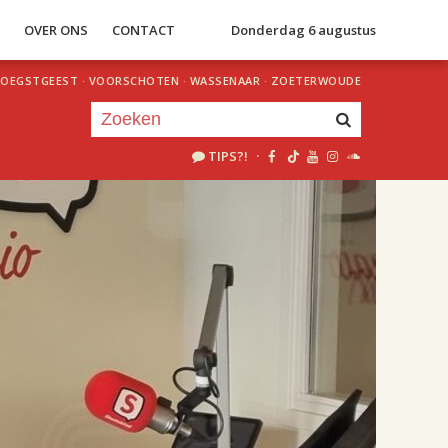
S
OVER ONS
CONTACT
Donderdag 6 augustus
OEGSTGEEST
·
VOORSCHOTEN
·
WASSENAAR
·
ZOETERWOUDE
TIPS?!
·
Je luistert nu naar
uur 1 van 2
«
Vorig uur
Volgend uur
»
18.00