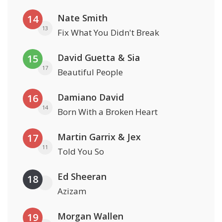
Nate Smith
14
13
Fix What You Didn't Break
David Guetta & Sia
15
17
Beautiful People
Damiano David
16
14
Born With a Broken Heart
Martin Garrix & Jex
17
11
Told You So
Ed Sheeran
18
Azizam
Morgan Wallen
19