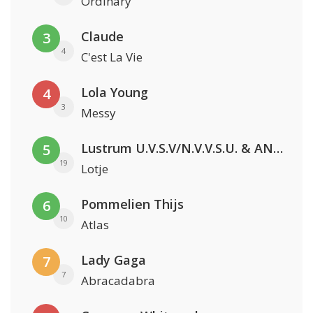
Ordinary
Claude
3
4
C'est La Vie
Lola Young
4
3
Messy
Lustrum U.V.S.V/N.V.V.S.U. & ANNO ONS & Jopke van Dobbenburgh & Roeland Beelen
5
19
Lotje
Pommelien Thijs
6
10
Atlas
Lady Gaga
7
7
Abracadabra