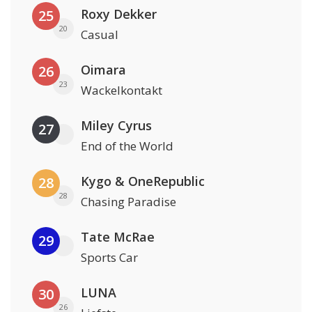
Roxy Dekker
25
20
Casual
Oimara
26
23
Wackelkontakt
Miley Cyrus
27
End of the World
Kygo & OneRepublic
28
28
Chasing Paradise
Tate McRae
29
Sports Car
LUNA
30
26