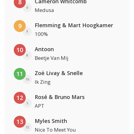
Cameron Whitcomb
8
6
Medusa
Flemming & Mart Hoogkamer
9
9
100%
Antoon
10
8
Beetje Van Mij
Zoë Livay & Snelle
11
16
Ik Zing
Rosé & Bruno Mars
12
5
APT
Myles Smith
13
12
Nice To Meet You