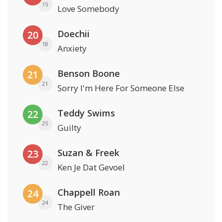
15
Love Somebody
Doechii
20
18
Anxiety
Benson Boone
21
21
Sorry I'm Here For Someone Else
Teddy Swims
22
25
Guilty
Suzan & Freek
23
22
Ken Je Dat Gevoel
Chappell Roan
24
24
The Giver