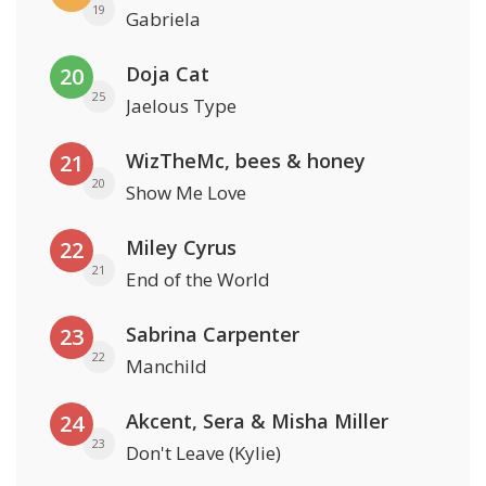
19
Gabriela
Doja Cat
20
25
Jaelous Type
WizTheMc, bees & honey
21
20
Show Me Love
Miley Cyrus
22
21
End of the World
Sabrina Carpenter
23
22
Manchild
Akcent, Sera & Misha Miller
24
23
Don't Leave (Kylie)