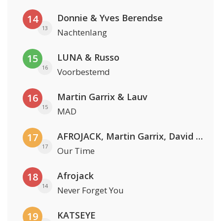
Donnie & Yves Berendse
14
13
Nachtenlang
LUNA & Russo
15
16
Voorbestemd
Martin Garrix & Lauv
16
15
MAD
AFROJACK, Martin Garrix, David Guetta & Amél
17
17
Our Time
Afrojack
18
14
Never Forget You
KATSEYE
19