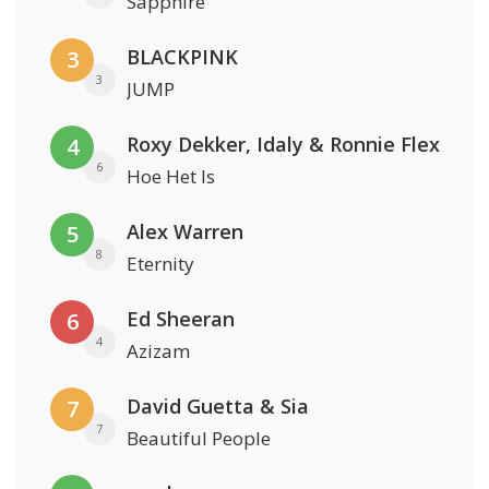
Sapphire
BLACKPINK
3
3
JUMP
Roxy Dekker, Idaly & Ronnie Flex
4
6
Hoe Het Is
Alex Warren
5
8
Eternity
Ed Sheeran
6
4
Azizam
David Guetta & Sia
7
7
Beautiful People