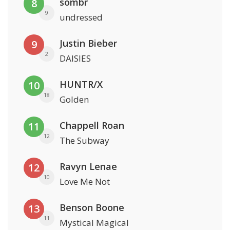
sombr
8
9
undressed
Justin Bieber
9
2
DAISIES
HUNTR/X
10
18
Golden
Chappell Roan
11
12
The Subway
Ravyn Lenae
12
10
Love Me Not
Benson Boone
13
11
Mystical Magical