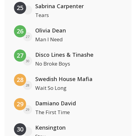
Sabrina Carpenter
25
Tears
Olivia Dean
26
27
Man I Need
Disco Lines & Tinashe
27
30
No Broke Boys
Swedish House Mafia
28
28
Wait So Long
Damiano David
29
29
The First Time
Kensington
30