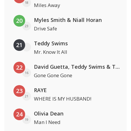
18
Miles Away
Myles Smith & Niall Horan
20
23
Drive Safe
Teddy Swims
21
Mr. Know It All
David Guetta, Teddy Swims & Tones And I
22
16
Gone Gone Gone
RAYE
23
21
WHERE IS MY HUSBAND!
Olivia Dean
24
19
Man I Need