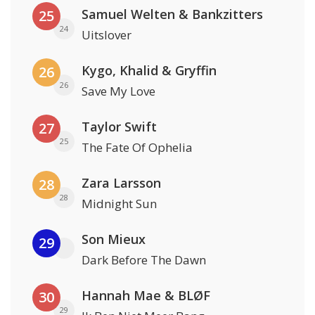
Samuel Welten & Bankzitters
25
24
Uitslover
Kygo, Khalid & Gryffin
26
26
Save My Love
Taylor Swift
27
25
The Fate Of Ophelia
Zara Larsson
28
28
Midnight Sun
Son Mieux
29
Dark Before The Dawn
Hannah Mae & BLØF
30
29