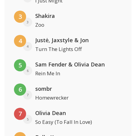
I Just Might
Shakira
3
3
Zoo
Justė, Jaxstyle & Jon
4
4
Turn The Lights Off
Sam Fender & Olivia Dean
5
6
Rein Me In
sombr
6
7
Homewrecker
Olivia Dean
7
5
So Easy (To Fall In Love)