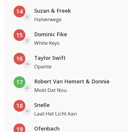
Suzan & Freek
14
12
Halverwege
Dominic Fike
15
13
White Keys
Taylor Swift
16
14
Opalite
Robert Van Hemert & Donnie
17
22
Moët Dat Nou
Snelle
18
15
Laat Het Licht Aan
Ofenbach
19