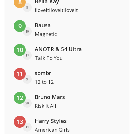
Bella Kay
8
8
iloveitiloveitiloveit
Bausa
9
10
Magnetic
ANOTR & 54 Ultra
10
17
Talk To You
sombr
11
9
12 to 12
Bruno Mars
12
20
Risk It All
Harry Styles
13
11
American Girls