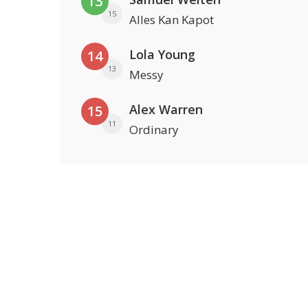
13
15
Alles Kan Kapot
Lola Young
14
13
Messy
Alex Warren
15
11
Ordinary