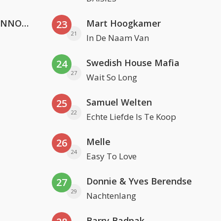
Lustrum U.V.S.V/N.V.V.S.U. & ANNO ONS & Jopke van Dobbenburgh & Roeland Beelen
Mart Hoogkamer
23
21
In De Naam Van
Swedish House Mafia
24
27
Wait So Long
Samuel Welten
25
22
Echte Liefde Is Te Koop
Melle
26
24
Easy To Love
Donnie & Yves Berendse
27
29
Nachtenlang
Barry Badpak