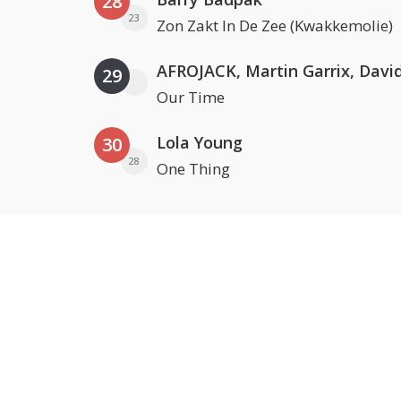
28
23
Zon Zakt In De Zee (Kwakkemolie)
29
Our Time
Lola Young
30
28
One Thing