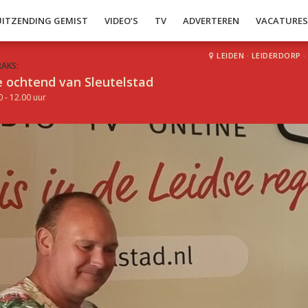
UITZENDING GEMIST
VIDEO’S
TV
ADVERTEREN
VACATURE
LEIDEN
·
LEIDERDORP
·
RAKS:
 ochtend van Sleutelstad
0 - 12.00 uur