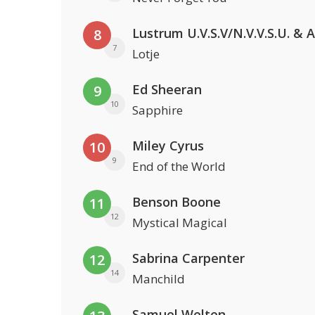
8
7
Lotje
Ed Sheeran
9
10
Sapphire
Miley Cyrus
10
9
End of the World
Benson Boone
11
12
Mystical Magical
Sabrina Carpenter
12
14
Manchild
Samuel Welten