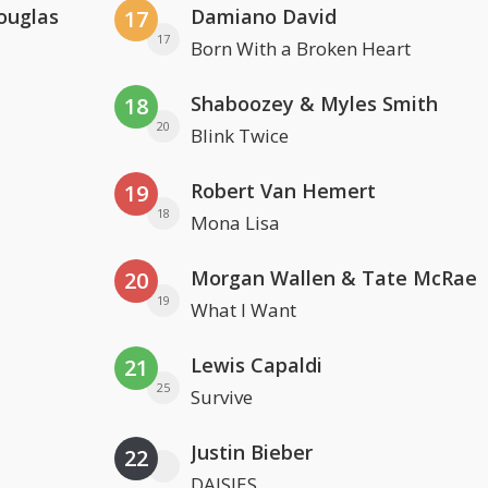
ouglas
Damiano David
17
17
Born With a Broken Heart
Shaboozey & Myles Smith
18
20
Blink Twice
Robert Van Hemert
19
18
Mona Lisa
Morgan Wallen & Tate McRae
20
19
What I Want
Lewis Capaldi
21
25
Survive
Justin Bieber
22
DAISIES