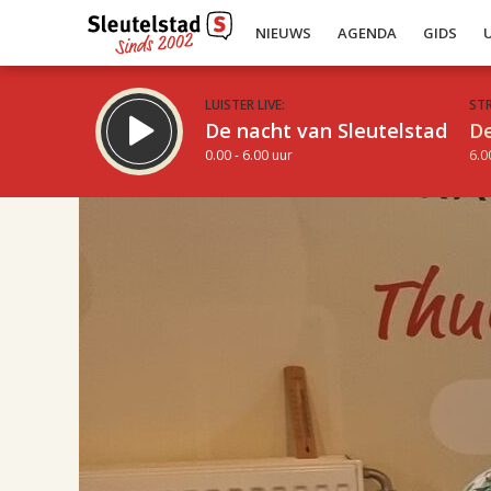
NIEUWS
AGENDA
GIDS
LUISTER LIVE:
ST
De nacht van Sleutelstad
De
0.00 - 6.00 uur
6.0
17.00
Inklappen