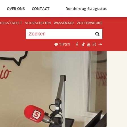
S
OVER ONS
CONTACT
Donderdag 6 augustus
OEGSTGEEST
·
VOORSCHOTEN
·
WASSENAAR
·
ZOETERWOUDE
TIPS?!
·
Je luistert nu naar
uur 1 van 2
«
Vorig uur
Volgend uur
»
18.00