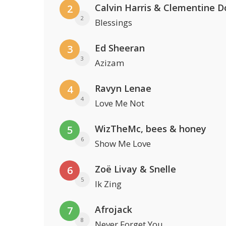
Calvin Harris & Clementine D
2
2
Blessings
Ed Sheeran
3
3
Azizam
Ravyn Lenae
4
4
Love Me Not
WizTheMc, bees & honey
5
6
Show Me Love
Zoë Livay & Snelle
6
5
Ik Zing
Afrojack
7
8
Never Forget You