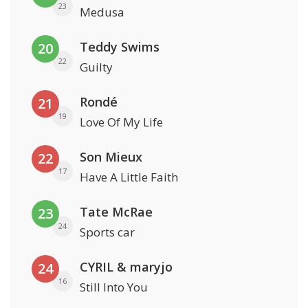
23
Medusa
Teddy Swims
20
22
Guilty
Rondé
21
19
Love Of My Life
Son Mieux
22
17
Have A Little Faith
Tate McRae
23
24
Sports car
CYRIL & maryjo
24
16
Still Into You