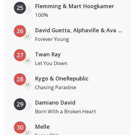
Flemming & Mart Hoogkamer
25
100%
David Guetta, Alphaville & Ava Max
26
21
Forever Young
Twan Ray
27
26
Let You Down
Kygo & OneRepublic
28
25
Chasing Paradise
Damiano David
29
Born With a Broken Heart
Melle
30
27