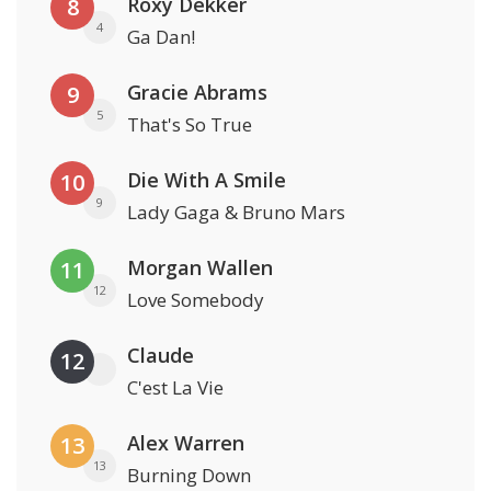
Roxy Dekker
8
4
Ga Dan!
Gracie Abrams
9
5
That's So True
Die With A Smile
10
9
Lady Gaga & Bruno Mars
Morgan Wallen
11
12
Love Somebody
Claude
12
C'est La Vie
Alex Warren
13
13
Burning Down