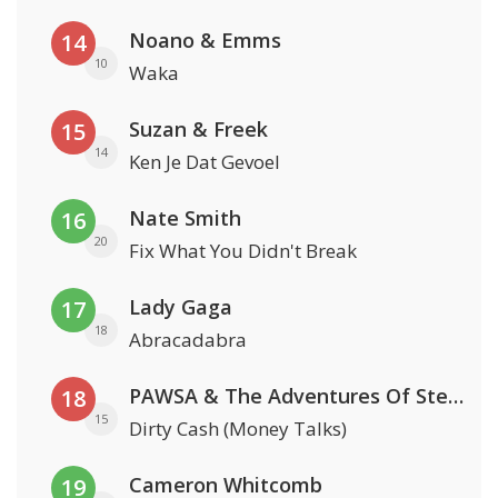
Noano & Emms
14
10
Waka
Suzan & Freek
15
14
Ken Je Dat Gevoel
Nate Smith
16
20
Fix What You Didn't Break
Lady Gaga
17
18
Abracadabra
PAWSA & The Adventures Of Stevie V
18
15
Dirty Cash (Money Talks)
Cameron Whitcomb
19