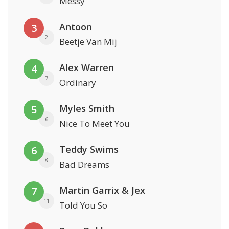
Messy
Antoon
3
2
Beetje Van Mij
Alex Warren
4
7
Ordinary
Myles Smith
5
6
Nice To Meet You
Teddy Swims
6
8
Bad Dreams
Martin Garrix & Jex
7
11
Told You So