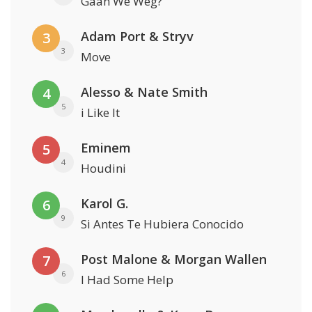
Gaan We Weg?
Adam Port & Stryv
3
3
Move
Alesso & Nate Smith
4
5
i Like It
Eminem
5
4
Houdini
Karol G.
6
9
Si Antes Te Hubiera Conocido
Post Malone & Morgan Wallen
7
6
I Had Some Help