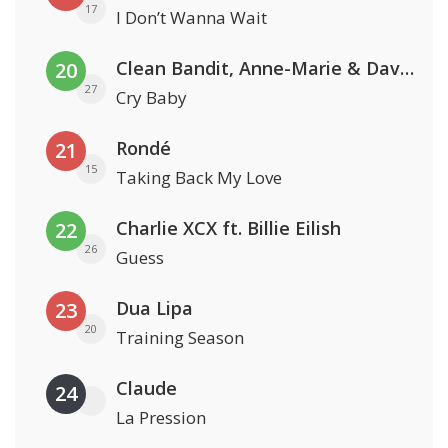
17
I Don’t Wanna Wait
Clean Bandit, Anne-Marie & David Guetta
20
27
Cry Baby
Rondé
21
15
Taking Back My Love
Charlie XCX ft. Billie Eilish
22
26
Guess
Dua Lipa
23
20
Training Season
Claude
24
La Pression