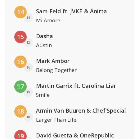
Sam Feld ft. JVKE & Anitta
14
14
Mi Amore
Dasha
15
12
Austin
Mark Ambor
16
16
Belong Together
Martin Garrix ft. Carolina Liar
17
19
Smile
Armin Van Buuren & Chef'Special
18
18
Larger Than Life
David Guetta & OneRepublic
19