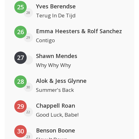
Yves Berendse
25
28
Terug In De Tijd
Emma Heesters & Rolf Sanchez
26
29
Contigo
Shawn Mendes
27
Why Why Why
Alok & Jess Glynne
28
30
Summer's Back
Chappell Roan
29
22
Good Luck, Babe!
Benson Boone
30
23