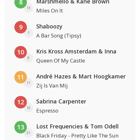
Marshmello & Kane Brown
8
13
Miles On It
Shaboozy
9
7
A Bar Song (Tipsy)
Kris Kross Amsterdam & Inna
10
8
Queen Of My Castle
André Hazes & Mart Hoogkamer
11
11
Zij Is Van Mij
Sabrina Carpenter
12
10
Espresso
Lost Frequencies & Tom Odell
13
21
Black Friday - Pretty Like The Sun