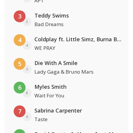
APT
Teddy Swims
3
2
Bad Dreams
Coldplay ft. Little Simz, Burna Boy, Elyanna & Tini
4
4
WE PRAY
Die With A Smile
5
5
Lady Gaga & Bruno Mars
Myles Smith
6
8
Wait For You
Sabrina Carpenter
7
6
Taste