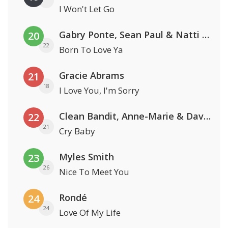
I Won't Let Go
Gabry Ponte, Sean Paul & Natti Natasha
20
22
Born To Love Ya
Gracie Abrams
21
18
I Love You, I'm Sorry
Clean Bandit, Anne-Marie & David Guetta
22
21
Cry Baby
Myles Smith
23
26
Nice To Meet You
Rondé
24
24
Love Of My Life