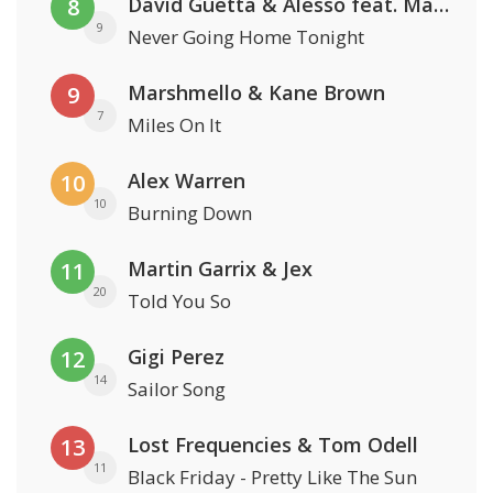
David Guetta & Alesso feat. Madison Love
8
9
Never Going Home Tonight
Marshmello & Kane Brown
9
7
Miles On It
Alex Warren
10
10
Burning Down
Martin Garrix & Jex
11
20
Told You So
Gigi Perez
12
14
Sailor Song
Lost Frequencies & Tom Odell
13
11
Black Friday - Pretty Like The Sun