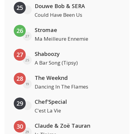
Douwe Bob & SERA
25
Could Have Been Us
Stromae
26
27
Ma Meilleure Ennemie
Shaboozy
27
25
A Bar Song (Tipsy)
The Weeknd
28
19
Dancing In The Flames
Chef'Special
29
C'est La Vie
Claude & Zoë Tauran
30
29