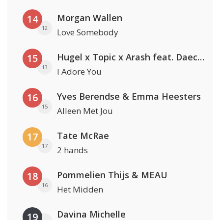
Morgan Wallen
14
12
Love Somebody
Hugel x Topic x Arash feat. Daecolm
15
13
I Adore You
Yves Berendse & Emma Heesters
16
15
Alleen Met Jou
Tate McRae
17
17
2 hands
Pommelien Thijs & MEAU
18
16
Het Midden
Davina Michelle
19