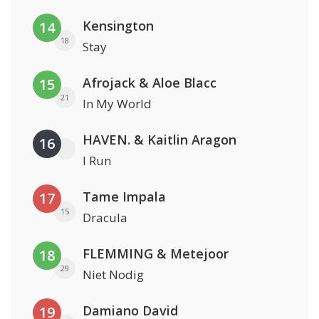
Kensington
14
18
Stay
Afrojack & Aloe Blacc
15
21
In My World
HAVEN. & Kaitlin Aragon
16
I Run
Tame Impala
17
15
Dracula
FLEMMING & Metejoor
18
29
Niet Nodig
Damiano David
19