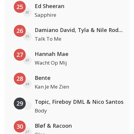
Ed Sheeran
25
20
Sapphire
Damiano David, Tyla & Nile Rodgers
26
25
Talk To Me
Hannah Mae
27
23
Wacht Op Mij
Bente
28
24
Kan Je Me Zien
Topic, Fireboy DML & Nico Santos
29
Body
Bløf & Racoon
30
27