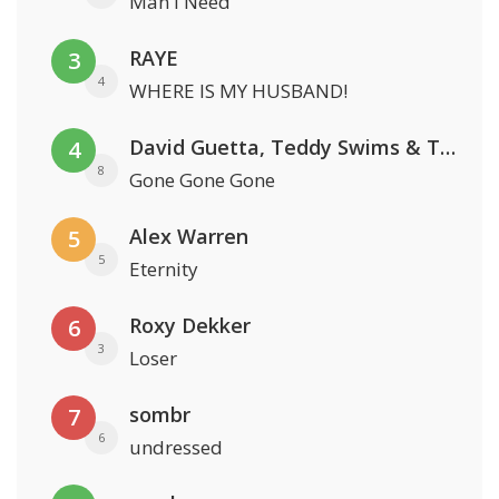
Man I Need
RAYE
3
4
WHERE IS MY HUSBAND!
David Guetta, Teddy Swims & Tones And I
4
8
Gone Gone Gone
Alex Warren
5
5
Eternity
Roxy Dekker
6
3
Loser
sombr
7
6
undressed