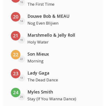
16
The First Time
Douwe Bob & MEAU
20
14
Nog Even Blijven
Marshmello & Jelly Roll
21
19
Holy Water
Son Mieux
22
22
Morning
Lady Gaga
23
13
The Dead Dance
Myles Smith
24
26
Stay (If You Wanna Dance)