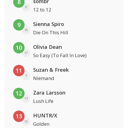
sombr
8
9
12 to 12
Sienna Spiro
9
10
Die On This Hill
Olivia Dean
10
11
So Easy (To Fall In Love)
Suzan & Freek
11
7
Niemand
Zara Larsson
12
17
Lush Life
HUNTR/X
13
12
Golden