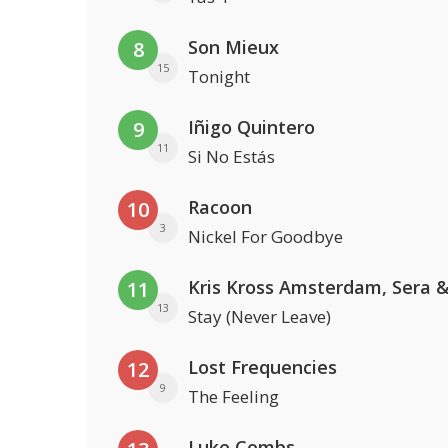
Son Mieux
8
15
Tonight
Iñigo Quintero
9
11
Si No Estás
Racoon
10
3
Nickel For Goodbye
11
13
Stay (Never Leave)
Lost Frequencies
12
9
The Feeling
Luke Combs