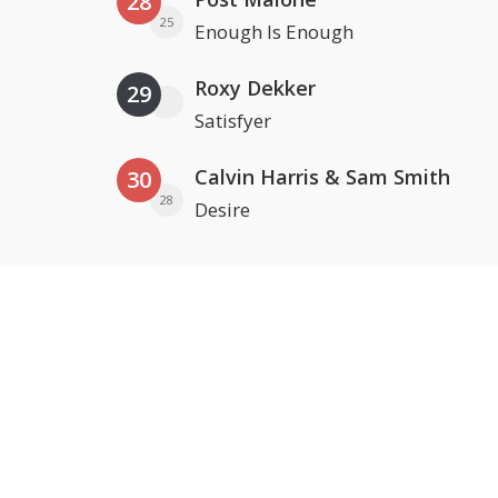
28
25
Enough Is Enough
Roxy Dekker
29
Satisfyer
Calvin Harris & Sam Smith
30
28
Desire