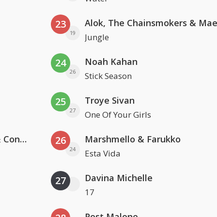
23
19
Jungle
Noah Kahan
24
26
Stick Season
Troye Sivan
25
27
One Of Your Girls
Kris Kross Amsterdam, Sera & Conor Maynard
Marshmello & Farukko
26
24
Esta Vida
Davina Michelle
27
17
Post Malone