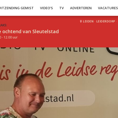
UITZENDING GEMIST
VIDEO’S
TV
ADVERTEREN
VACATURE
LEIDEN
·
LEIDERDORP
·
RAKS:
 ochtend van Sleutelstad
0 - 12.00 uur