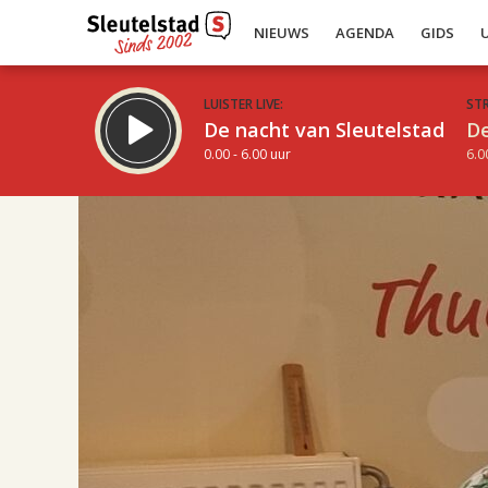
NIEUWS
AGENDA
GIDS
LUISTER LIVE:
ST
De nacht van Sleutelstad
De
0.00 - 6.00 uur
6.0
17.00
Inklappen