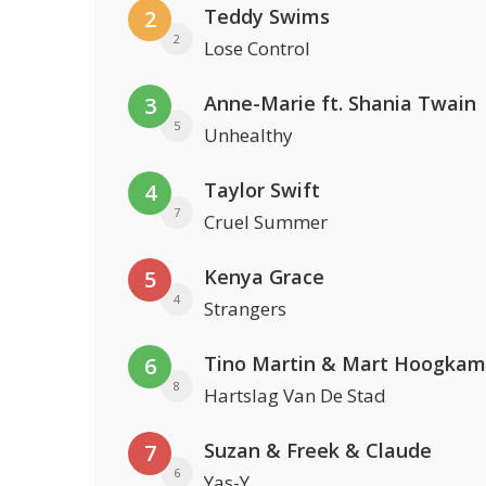
Teddy Swims
2
2
Lose Control
Anne-Marie ft. Shania Twain
3
5
Unhealthy
Taylor Swift
4
7
Cruel Summer
Kenya Grace
5
4
Strangers
Tino Martin & Mart Hoogkam
6
8
Hartslag Van De Stad
Suzan & Freek & Claude
7
6
Yas-Y