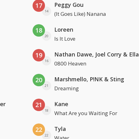
Peggy Gou
17
14
(It Goes Like) Nanana
Loreen
18
20
Is It Love
19
16
0800 Heaven
Marshmello, P!NK & Sting
20
21
Dreaming
er
Kane
21
18
What Are you Waiting For
Tyla
22
22
Water