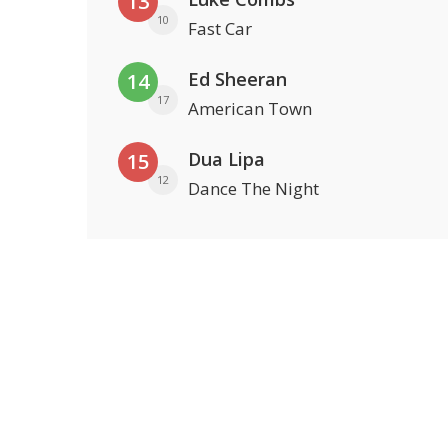
13
10
Fast Car
Ed Sheeran
14
17
American Town
Dua Lipa
15
12
Dance The Night