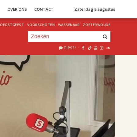
S
OVER ONS
CONTACT
Zaterdag 8 augustus
OEGSTGEEST
·
VOORSCHOTEN
·
WASSENAAR
·
ZOETERWOUDE
TIPS?!
·
Je luistert nu naar
uur 1 van 2
«
Vorig uur
Volgend uur
»
18.00