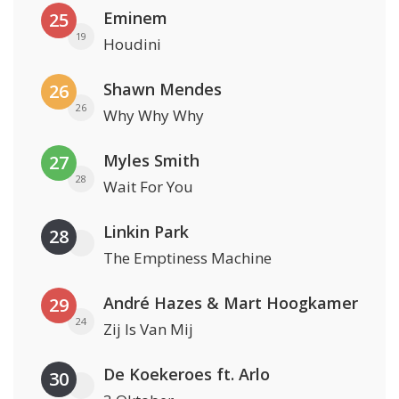
Eminem
25
19
Houdini
Shawn Mendes
26
26
Why Why Why
Myles Smith
27
28
Wait For You
Linkin Park
28
The Emptiness Machine
André Hazes & Mart Hoogkamer
29
24
Zij Is Van Mij
De Koekeroes ft. Arlo
30