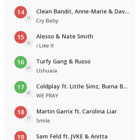
Clean Bandit, Anne-Marie & David Guetta
14
11
Cry Baby
Alesso & Nate Smith
15
12
i Like It
Turfy Gang & Russo
16
25
Ushuaia
Coldplay ft. Little Simz, Burna Boy, Elyanna & Tini
17
22
WE PRAY
Martin Garrix ft. Carolina Liar
18
17
Smile
Sam Feld ft. JVKE & Anitta
19