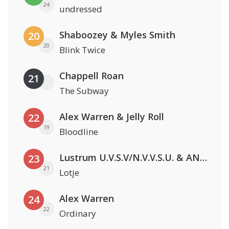
24
undressed
Shaboozey & Myles Smith
20
20
Blink Twice
Chappell Roan
21
The Subway
Alex Warren & Jelly Roll
22
19
Bloodline
Lustrum U.V.S.V/N.V.V.S.U. & ANNO ONS & Jopke van Dobbenburgh & Roeland Beelen
23
21
Lotje
Alex Warren
24
22
Ordinary