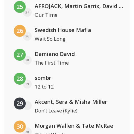
AFROJACK, Martin Garrix, David Guetta & Amél
25
27
Our Time
Swedish House Mafia
26
26
Wait So Long
Damiano David
27
28
The First Time
sombr
28
29
12 to 12
Akcent, Sera & Misha Miller
29
Don't Leave (Kylie)
Morgan Wallen & Tate McRae
30
30