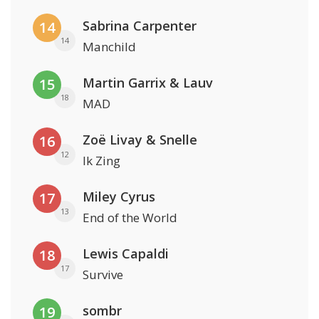
Sabrina Carpenter
14
14
Manchild
Martin Garrix & Lauv
15
18
MAD
Zoë Livay & Snelle
16
12
Ik Zing
Miley Cyrus
17
13
End of the World
Lewis Capaldi
18
17
Survive
sombr
19