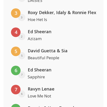
DAISIES
Roxy Dekker, Idaly & Ronnie Flex
3
3
Hoe Het Is
Ed Sheeran
4
2
Azizam
David Guetta & Sia
5
5
Beautiful People
Ed Sheeran
6
7
Sapphire
Ravyn Lenae
7
6
Love Me Not