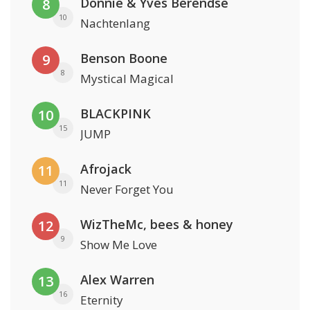
Donnie & Yves Berendse
8
10
Nachtenlang
Benson Boone
9
8
Mystical Magical
BLACKPINK
10
15
JUMP
Afrojack
11
11
Never Forget You
WizTheMc, bees & honey
12
9
Show Me Love
Alex Warren
13
16
Eternity