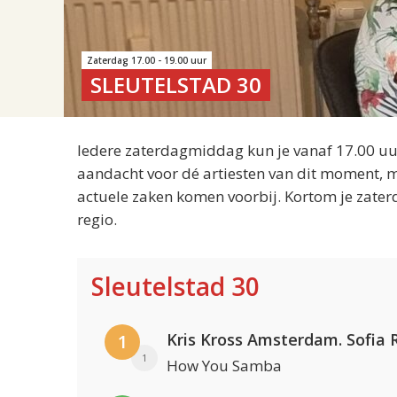
Zaterdag 17.00 - 19.00 uur
SLEUTELSTAD 30
Iedere zaterdagmiddag kun je vanaf 17.00 uur
aandacht voor dé artiesten van dit moment, m
actuele zaken komen voorbij. Kortom je zater
regio.
Sleutelstad 30
1
1
How You Samba