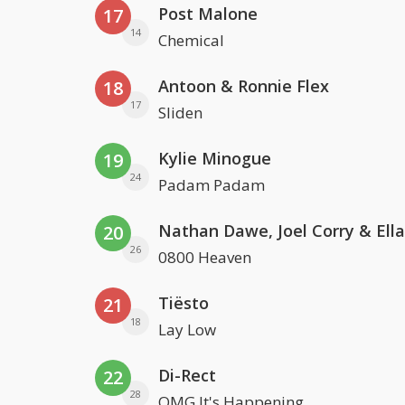
Post Malone
17
14
Chemical
Antoon & Ronnie Flex
18
17
Sliden
Kylie Minogue
19
24
Padam Padam
20
26
0800 Heaven
Tiësto
21
18
Lay Low
Di-Rect
22
28
OMG It's Happening