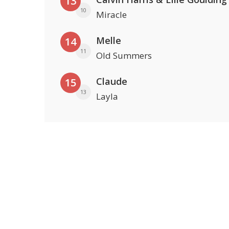
13
10
Miracle
Melle
14
11
Old Summers
Claude
15
13
Layla