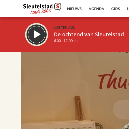
NIEUWS
AGENDA
GIDS
LUISTER LIVE:
De ochtend van Sleutelstad
6.00 - 12.00 uur
17.00
Inklappen