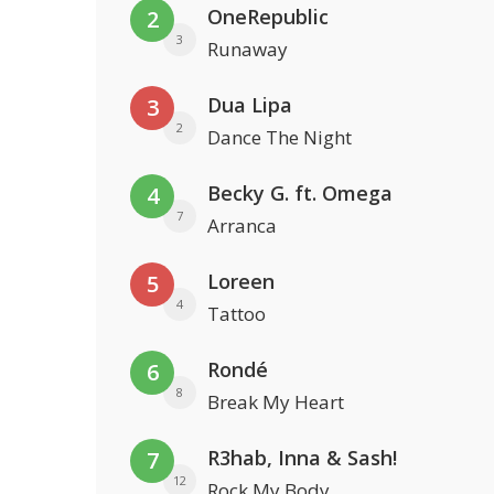
OneRepublic
2
3
Runaway
Dua Lipa
3
2
Dance The Night
Becky G. ft. Omega
4
7
Arranca
Loreen
5
4
Tattoo
Rondé
6
8
Break My Heart
R3hab, Inna & Sash!
7
12
Rock My Body