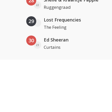
28
22
Ruggengraad
Lost Frequencies
29
The Feeling
Ed Sheeran
30
23
Curtains