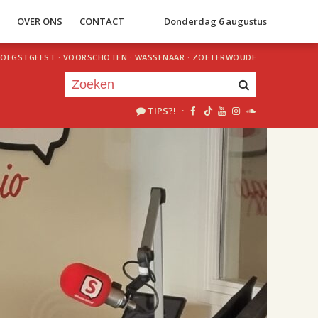
S
OVER ONS
CONTACT
Donderdag 6 augustus
OEGSTGEEST
·
VOORSCHOTEN
·
WASSENAAR
·
ZOETERWOUDE
TIPS?!
·
Je luistert nu naar
uur 1 van 2
«
Vorig uur
Volgend uur
»
18.00