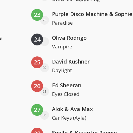
23
25
Paradise
s
Oliva Rodrigo
24
Vampire
David Kushner
25
20
Daylight
Ed Sheeran
26
21
Eyes Closed
Alok & Ava Max
27
30
Car Keys (Ayla)
Snelle & Kraantje Pappie