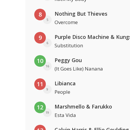
Nothing But Thieves
8
5
Overcome
Purple Disco Machine & Kung
9
6
Substitution
Peggy Gou
10
16
(It Goes Like) Nanana
Libianca
11
9
People
Marshmello & Farukko
12
19
Esta Vida
Calvin Harris & Ellie Goulding