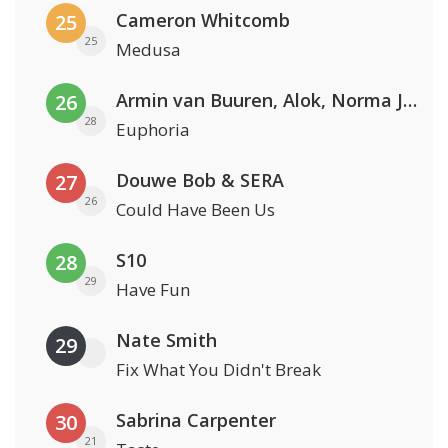
Cameron Whitcomb
25
25
Medusa
Armin van Buuren, Alok, Norma Jean Martine & LAWRENT
26
28
Euphoria
Douwe Bob & SERA
27
26
Could Have Been Us
S10
28
29
Have Fun
Nate Smith
29
Fix What You Didn't Break
Sabrina Carpenter
30
21