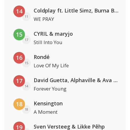
Coldplay ft. Little Simz, Burna Boy, Elyanna & Tini
14
11
WE PRAY
CYRIL & maryjo
15
17
Still Into You
Rondé
16
15
Love Of My Life
David Guetta, Alphaville & Ava Max
17
14
Forever Young
Kensington
18
18
A Moment
Sven Versteeg & Likke Pêhp
19