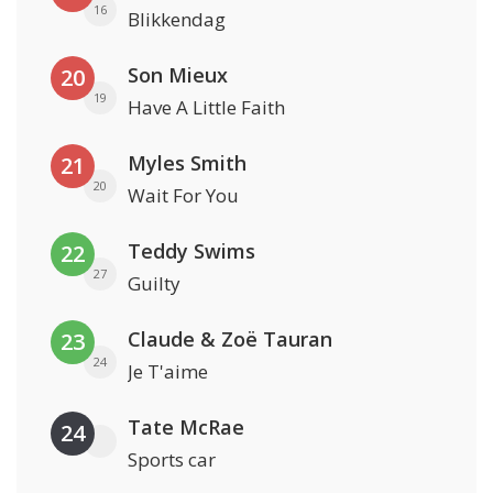
16
Blikkendag
Son Mieux
20
19
Have A Little Faith
Myles Smith
21
20
Wait For You
Teddy Swims
22
27
Guilty
Claude & Zoë Tauran
23
24
Je T'aime
Tate McRae
24
Sports car