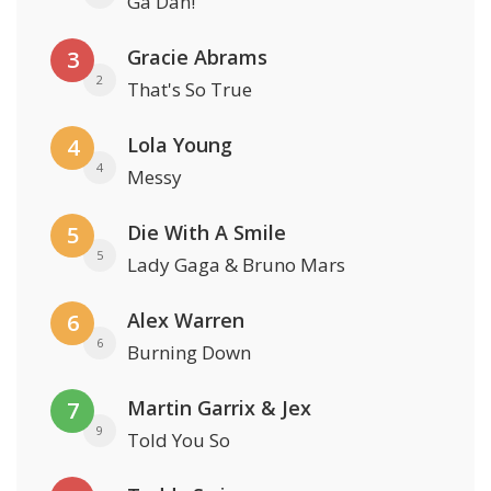
Ga Dan!
Gracie Abrams
3
2
That's So True
Lola Young
4
4
Messy
Die With A Smile
5
5
Lady Gaga & Bruno Mars
Alex Warren
6
6
Burning Down
Martin Garrix & Jex
7
9
Told You So