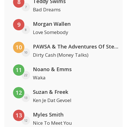
Teddy Swims
8
7
Bad Dreams
Morgan Wallen
9
8
Love Somebody
PAWSA & The Adventures Of Stevie V
10
10
Dirty Cash (Money Talks)
Noano & Emms
11
22
Waka
Suzan & Freek
12
13
Ken Je Dat Gevoel
Myles Smith
13
12
Nice To Meet You