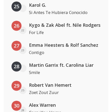
Karol G.
25
Si Antes Te Hubiera Conocido
Kygo & Zak Abel ft. Nile Rodgers
26
22
For Life
Emma Heesters & Rolf Sanchez
27
23
Contigo
Martin Garrix ft. Carolina Liar
28
Smile
Robert Van Hemert
29
25
Zoet Zout Zuur
Alex Warren
30
28