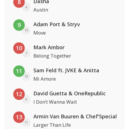
Dasha
8
6
Austin
Adam Port & Stryv
9
15
Move
Mark Ambor
10
7
Belong Together
Sam Feld ft. JVKE & Anitta
11
12
Mi Amore
David Guetta & OneRepublic
12
9
I Don’t Wanna Wait
Armin Van Buuren & Chef'Special
13
11
Larger Than Life