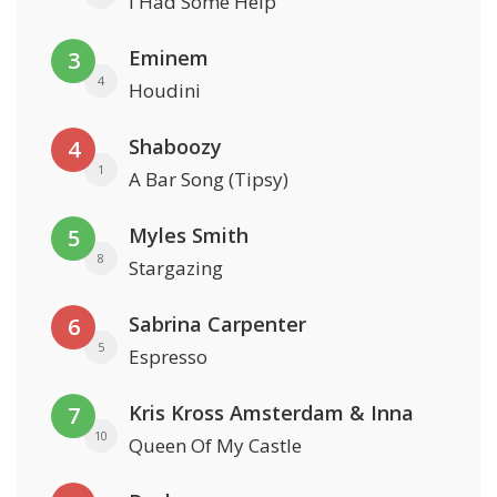
I Had Some Help
Eminem
3
4
Houdini
Shaboozy
4
1
A Bar Song (Tipsy)
Myles Smith
5
8
Stargazing
Sabrina Carpenter
6
5
Espresso
Kris Kross Amsterdam & Inna
7
10
Queen Of My Castle