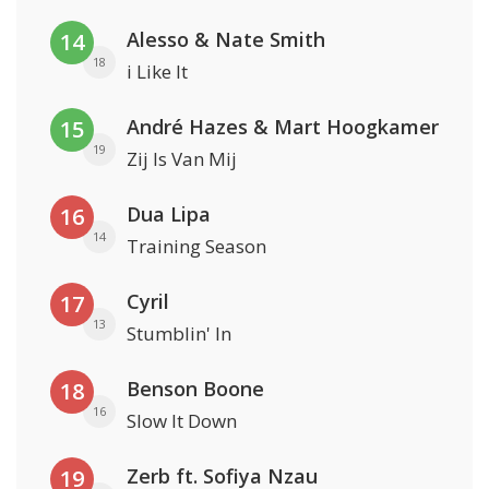
Alesso & Nate Smith
14
18
i Like It
André Hazes & Mart Hoogkamer
15
19
Zij Is Van Mij
Dua Lipa
16
14
Training Season
Cyril
17
13
Stumblin' In
Benson Boone
18
16
Slow It Down
Zerb ft. Sofiya Nzau
19