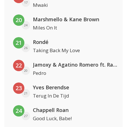
17
Mwaki
Marshmello & Kane Brown
20
24
Miles On It
Rondé
21
26
Taking Back My Love
Jamoxy & Agatino Romero ft. Raffaella Carrà
22
20
Pedro
Yves Berendse
23
21
Terug In De Tijd
Chappell Roan
24
27
Good Luck, Babe!