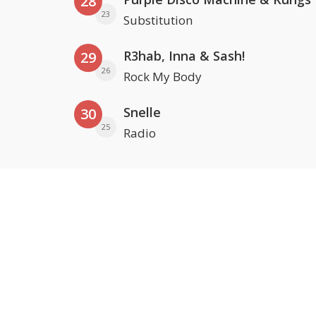
28
23
Substitution
R3hab, Inna & Sash!
29
26
Rock My Body
Snelle
30
25
Radio