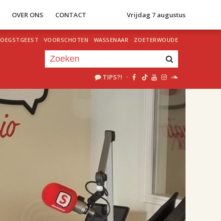
S
OVER ONS
CONTACT
Vrijdag 7 augustus
OEGSTGEEST
·
VOORSCHOTEN
·
WASSENAAR
·
ZOETERWOUDE
TIPS?!
·
Je luistert nu naar
uur 1 van 2
«
Vorig uur
Volgend uur
»
18.00