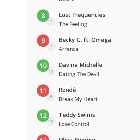
Lost Frequencies
8
11
The Feeling
Becky G. ft. Omega
9
7
Arranca
Davina Michelle
10
15
Dating The Devil
Rondé
11
9
Break My Heart
Teddy Swims
12
18
Lose Control
Oliva Rodrigo