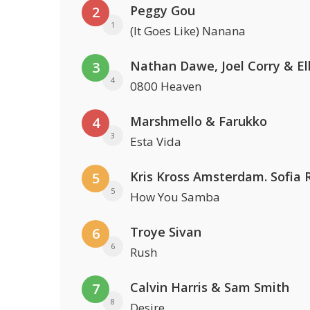
Peggy Gou
2
1
(It Goes Like) Nanana
3
4
0800 Heaven
Marshmello & Farukko
4
3
Esta Vida
5
5
How You Samba
Troye Sivan
6
6
Rush
Calvin Harris & Sam Smith
7
8
Desire