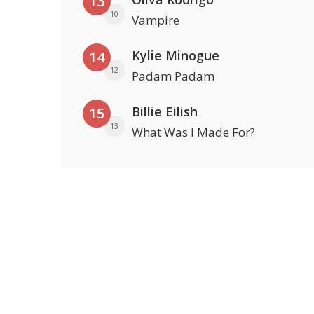
13
10
Vampire
Kylie Minogue
14
12
Padam Padam
Billie Eilish
15
13
What Was I Made For?