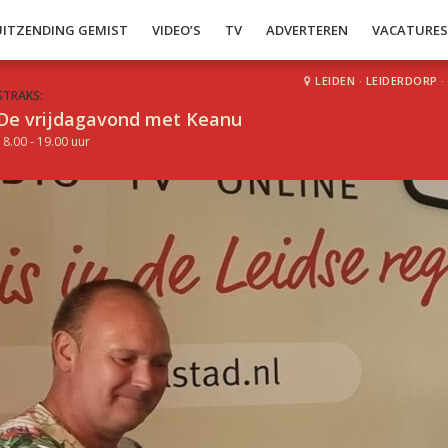
UITZENDING GEMIST
VIDEO’S
TV
ADVERTEREN
VACATURE
LEIDEN
·
LEIDERDORP
·
STRAKS:
De vrijdagavond met Keanu
18.00 - 19.00 uur