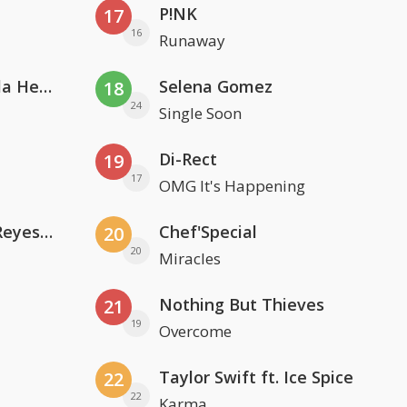
P!NK
17
16
Runaway
Nathan Dawe, Joel Corry & Ella Henderson
Selena Gomez
18
24
Single Soon
Di-Rect
19
17
OMG It's Happening
Kris Kross Amsterdam. Sofia Reyes & Tinie Tempah
Chef'Special
20
20
Miracles
Nothing But Thieves
21
19
Overcome
Taylor Swift ft. Ice Spice
22
22
Karma