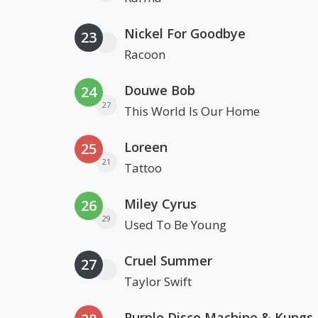
Nickel For Goodbye
23
Racoon
Douwe Bob
24
27
This World Is Our Home
Loreen
25
21
Tattoo
Miley Cyrus
26
29
Used To Be Young
Cruel Summer
27
Taylor Swift
Purple Disco Machine & Kungs