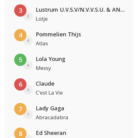
Lustrum U.V.S.V/N.V.V.S.U. & ANNO ONS & Jopke van Dobbenburgh & Roeland Beelen
3
2
Lotje
Pommelien Thijs
4
4
Atlas
Lola Young
5
6
Messy
Claude
6
5
C'est La Vie
Lady Gaga
7
7
Abracadabra
Ed Sheeran
8