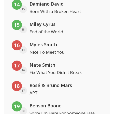
Damiano David
14
15
Born With a Broken Heart
Miley Cyrus
15
18
End of the World
Myles Smith
16
14
Nice To Meet You
Nate Smith
17
16
Fix What You Didn't Break
Rosé & Bruno Mars
18
17
APT
Benson Boone
19
20
Sorry I'm Here For Someone Else