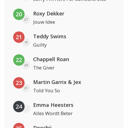
Roxy Dekker
20
27
Jouw Idee
Teddy Swims
21
19
Guilty
Chappell Roan
22
24
The Giver
Martin Garrix & Jex
23
21
Told You So
Emma Heesters
24
Alles Wordt Beter
Doechii