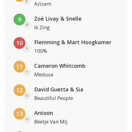
8
Azizam
Zoë Livay & Snelle
9
10
Ik Zing
Flemming & Mart Hoogkamer
10
9
100%
Cameron Whitcomb
11
11
Medusa
David Guetta & Sia
12
12
Beautiful People
Antoon
13
13
Beetje Van Mij