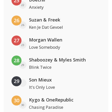
25
22
Anxiety
Suzan & Freek
26
26
Ken Je Dat Gevoel
Morgan Wallen
27
23
Love Somebody
Shaboozey & Myles Smith
28
29
Blink Twice
Son Mieux
29
It's Only Love
Kygo & OneRepublic
30
30
Chasing Paradise