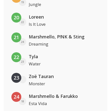
19
Jungle
Loreen
20
22
Is It Love
Marshmello, P!NK & Sting
21
24
Dreaming
Tyla
22
23
Water
Zoë Tauran
23
Monster
Marshmello & Farukko
24
18
Esta Vida