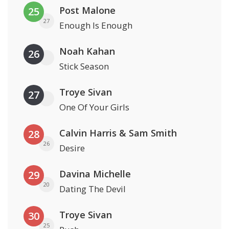
Post Malone
25
27
Enough Is Enough
Noah Kahan
26
Stick Season
Troye Sivan
27
One Of Your Girls
Calvin Harris & Sam Smith
28
26
Desire
Davina Michelle
29
20
Dating The Devil
Troye Sivan
30
25