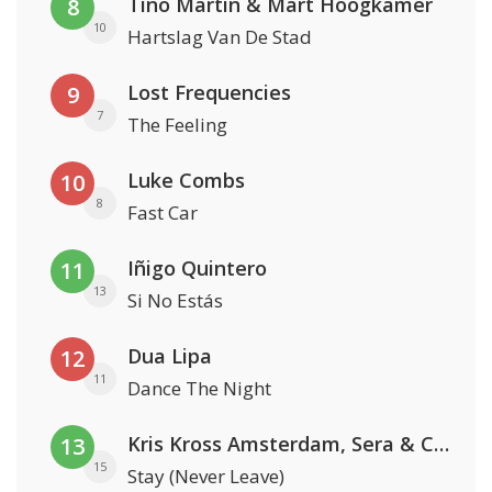
Tino Martin & Mart Hoogkamer
8
10
Hartslag Van De Stad
Lost Frequencies
9
7
The Feeling
Luke Combs
10
8
Fast Car
Iñigo Quintero
11
13
Si No Estás
Dua Lipa
12
11
Dance The Night
Kris Kross Amsterdam, Sera & Conor Maynard
13
15
Stay (Never Leave)