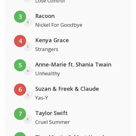
Lose Control
Racoon
3
4
Nickel For Goodbye
Kenya Grace
4
3
Strangers
Anne-Marie ft. Shania Twain
5
6
Unhealthy
Suzan & Freek & Claude
6
5
Yas-Y
Taylor Swift
7
9
Cruel Summer