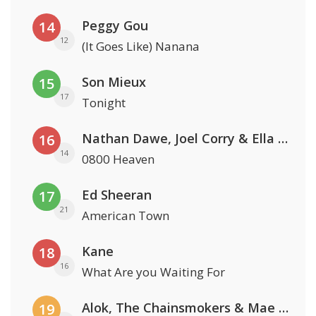
Peggy Gou
14
12
(It Goes Like) Nanana
Son Mieux
15
17
Tonight
Nathan Dawe, Joel Corry & Ella Henderson
16
14
0800 Heaven
Ed Sheeran
17
21
American Town
Kane
18
16
What Are you Waiting For
Alok, The Chainsmokers & Mae Stephens
19