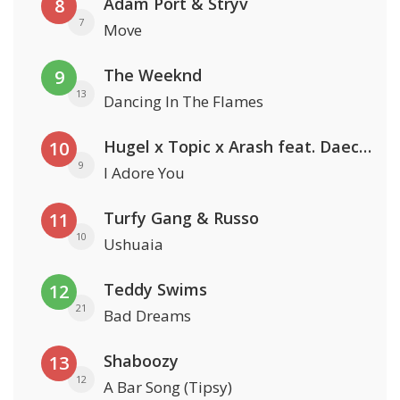
Adam Port & Stryv
8
7
Move
The Weeknd
9
13
Dancing In The Flames
Hugel x Topic x Arash feat. Daecolm
10
9
I Adore You
Turfy Gang & Russo
11
10
Ushuaia
Teddy Swims
12
21
Bad Dreams
Shaboozy
13
12
A Bar Song (Tipsy)