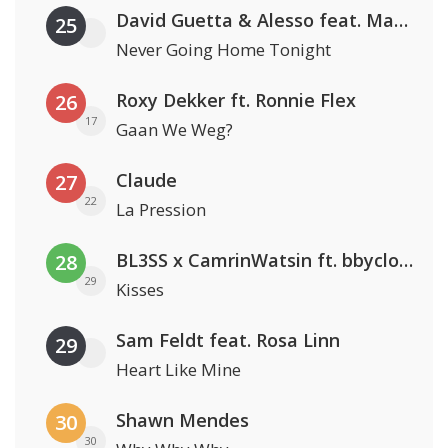
David Guetta & Alesso feat. Madison Love
25
Never Going Home Tonight
Roxy Dekker ft. Ronnie Flex
26
17
Gaan We Weg?
Claude
27
22
La Pression
BL3SS x CamrinWatsin ft. bbyclose
28
29
Kisses
Sam Feldt feat. Rosa Linn
29
Heart Like Mine
Shawn Mendes
30
30