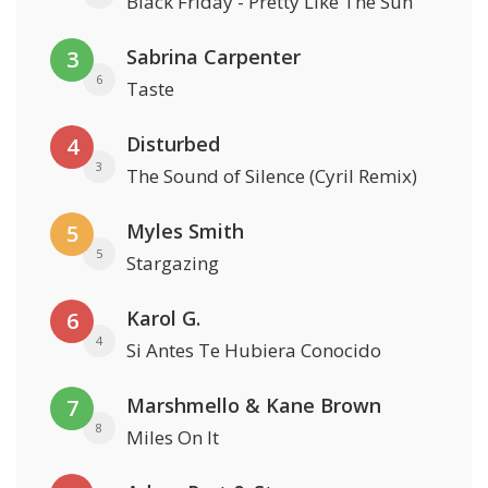
Black Friday - Pretty Like The Sun
Sabrina Carpenter
3
6
Taste
Disturbed
4
3
The Sound of Silence (Cyril Remix)
Myles Smith
5
5
Stargazing
Karol G.
6
4
Si Antes Te Hubiera Conocido
Marshmello & Kane Brown
7
8
Miles On It