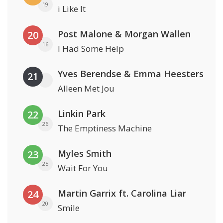
19
i Like It
Post Malone & Morgan Wallen
20
16
I Had Some Help
Yves Berendse & Emma Heesters
21
Alleen Met Jou
Linkin Park
22
26
The Emptiness Machine
Myles Smith
23
25
Wait For You
Martin Garrix ft. Carolina Liar
24
20
Smile