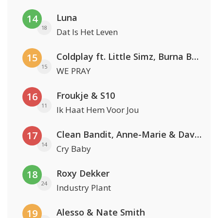
Luna
14
18
Dat Is Het Leven
Coldplay ft. Little Simz, Burna Boy, Elyanna & Tini
15
15
WE PRAY
Froukje & S10
16
11
Ik Haat Hem Voor Jou
Clean Bandit, Anne-Marie & David Guetta
17
14
Cry Baby
Roxy Dekker
18
24
Industry Plant
Alesso & Nate Smith
19