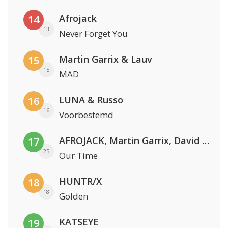
Afrojack
14
13
Never Forget You
Martin Garrix & Lauv
15
15
MAD
LUNA & Russo
16
16
Voorbestemd
AFROJACK, Martin Garrix, David Guetta & Amél
17
25
Our Time
HUNTR/X
18
18
Golden
KATSEYE
19