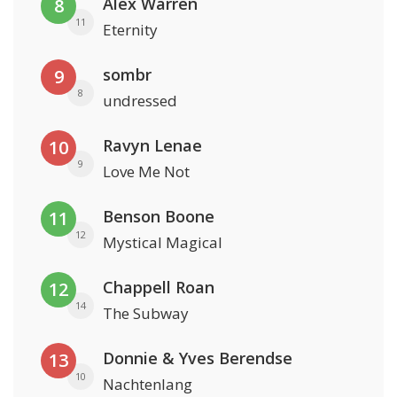
Alex Warren
8
11
Eternity
sombr
9
8
undressed
Ravyn Lenae
10
9
Love Me Not
Benson Boone
11
12
Mystical Magical
Chappell Roan
12
14
The Subway
Donnie & Yves Berendse
13
10
Nachtenlang