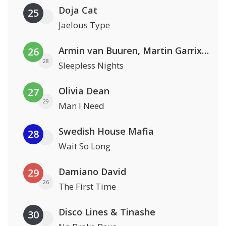
Doja Cat
25
Jaelous Type
Armin van Buuren, Martin Garrix & Libby Whitehouse
26
28
Sleepless Nights
Olivia Dean
27
29
Man I Need
Swedish House Mafia
28
Wait So Long
Damiano David
29
26
The First Time
Disco Lines & Tinashe
30