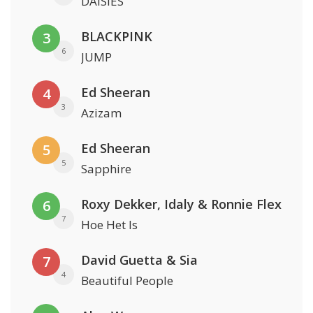
DAISIES
BLACKPINK
3
6
JUMP
Ed Sheeran
4
3
Azizam
Ed Sheeran
5
5
Sapphire
Roxy Dekker, Idaly & Ronnie Flex
6
7
Hoe Het Is
David Guetta & Sia
7
4
Beautiful People