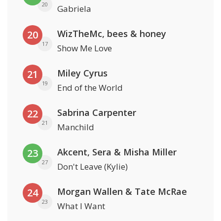
20
Gabriela
WizTheMc, bees & honey
20
17
Show Me Love
Miley Cyrus
21
19
End of the World
Sabrina Carpenter
22
21
Manchild
Akcent, Sera & Misha Miller
23
27
Don't Leave (Kylie)
Morgan Wallen & Tate McRae
24
23
What I Want