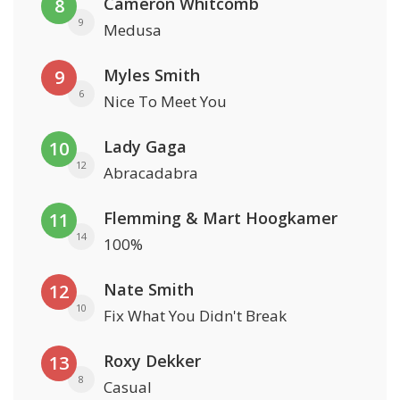
Cameron Whitcomb
8
9
Medusa
Myles Smith
9
6
Nice To Meet You
Lady Gaga
10
12
Abracadabra
Flemming & Mart Hoogkamer
11
14
100%
Nate Smith
12
10
Fix What You Didn't Break
Roxy Dekker
13
8
Casual