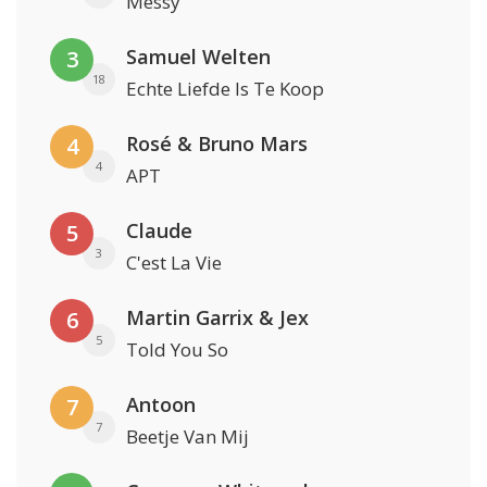
Messy
Samuel Welten
3
18
Echte Liefde Is Te Koop
Rosé & Bruno Mars
4
4
APT
Claude
5
3
C'est La Vie
Martin Garrix & Jex
6
5
Told You So
Antoon
7
7
Beetje Van Mij