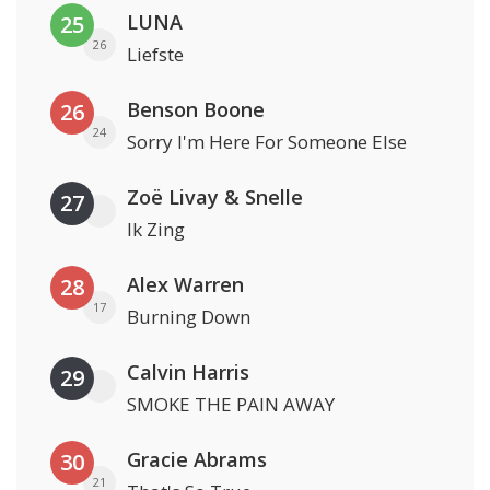
LUNA
25
26
Liefste
Benson Boone
26
24
Sorry I'm Here For Someone Else
Zoë Livay & Snelle
27
Ik Zing
Alex Warren
28
17
Burning Down
Calvin Harris
29
SMOKE THE PAIN AWAY
Gracie Abrams
30
21