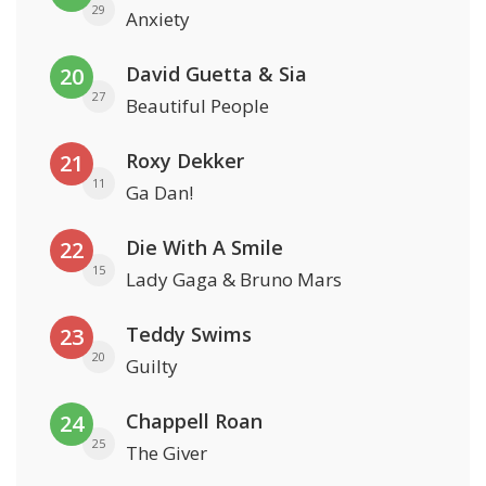
29
Anxiety
David Guetta & Sia
20
27
Beautiful People
Roxy Dekker
21
11
Ga Dan!
Die With A Smile
22
15
Lady Gaga & Bruno Mars
Teddy Swims
23
20
Guilty
Chappell Roan
24
25
The Giver