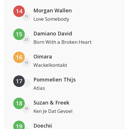
Morgan Wallen
14
13
Love Somebody
Damiano David
15
23
Born With a Broken Heart
Oimara
16
16
Wackelkontakt
Pommelien Thijs
17
Atlas
Suzan & Freek
18
19
Ken Je Dat Gevoel
Doechii
19