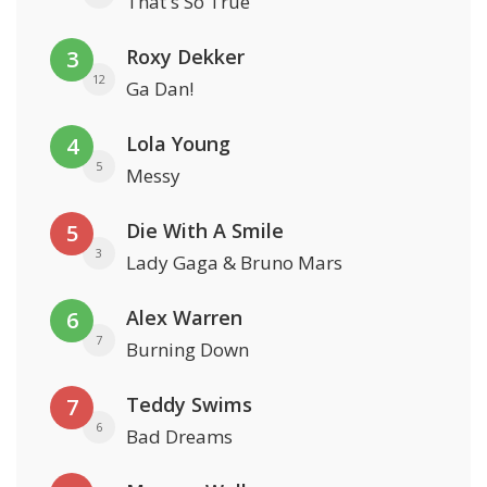
That's So True
Roxy Dekker
3
12
Ga Dan!
Lola Young
4
5
Messy
Die With A Smile
5
3
Lady Gaga & Bruno Mars
Alex Warren
6
7
Burning Down
Teddy Swims
7
6
Bad Dreams