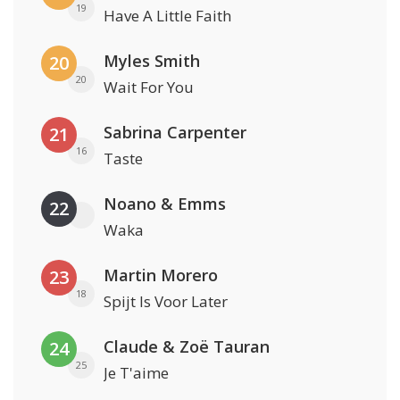
19
Have A Little Faith
Myles Smith
20
20
Wait For You
Sabrina Carpenter
21
16
Taste
Noano & Emms
22
Waka
Martin Morero
23
18
Spijt Is Voor Later
Claude & Zoë Tauran
24
25
Je T'aime