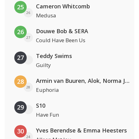
Cameron Whitcomb
25
26
Medusa
Douwe Bob & SERA
26
27
Could Have Been Us
Teddy Swims
27
Guilty
Armin van Buuren, Alok, Norma Jean Martine & LAWRENT
28
28
Euphoria
S10
29
Have Fun
Yves Berendse & Emma Heesters
30
24