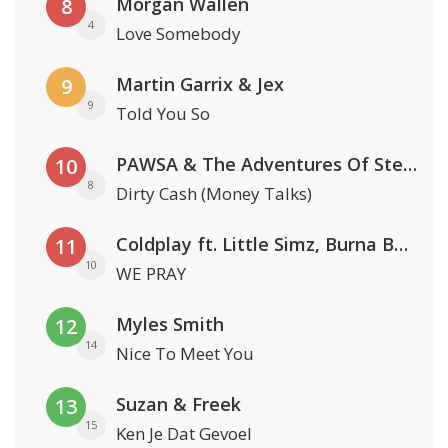
Morgan Wallen
8
4
Love Somebody
Martin Garrix & Jex
9
9
Told You So
PAWSA & The Adventures Of Stevie V
10
8
Dirty Cash (Money Talks)
Coldplay ft. Little Simz, Burna Boy, Elyanna & Tini
11
10
WE PRAY
Myles Smith
12
14
Nice To Meet You
Suzan & Freek
13
15
Ken Je Dat Gevoel