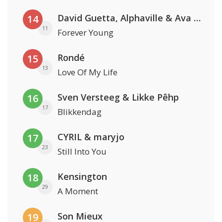
David Guetta, Alphaville & Ava Max
14
11
Forever Young
Rondé
15
13
Love Of My Life
Sven Versteeg & Likke Pêhp
16
17
Blikkendag
CYRIL & maryjo
17
23
Still Into You
Kensington
18
29
A Moment
Son Mieux
19