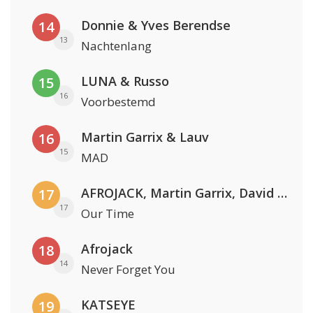
Donnie & Yves Berendse
14
13
Nachtenlang
LUNA & Russo
15
16
Voorbestemd
Martin Garrix & Lauv
16
15
MAD
AFROJACK, Martin Garrix, David Guetta & Amél
17
17
Our Time
Afrojack
18
14
Never Forget You
KATSEYE
19