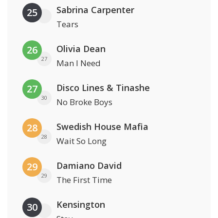
Sabrina Carpenter
25
Tears
Olivia Dean
26
27
Man I Need
Disco Lines & Tinashe
27
30
No Broke Boys
Swedish House Mafia
28
28
Wait So Long
Damiano David
29
29
The First Time
Kensington
30