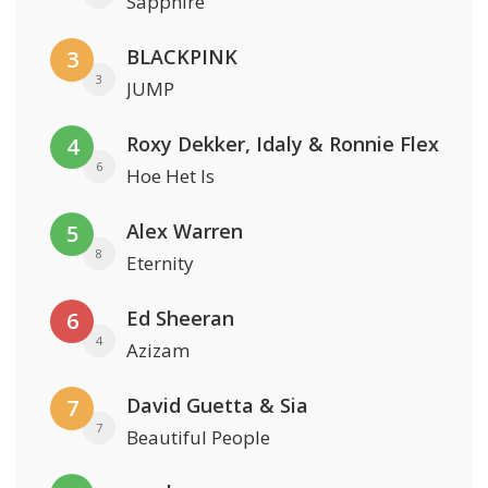
Sapphire
BLACKPINK
3
3
JUMP
Roxy Dekker, Idaly & Ronnie Flex
4
6
Hoe Het Is
Alex Warren
5
8
Eternity
Ed Sheeran
6
4
Azizam
David Guetta & Sia
7
7
Beautiful People