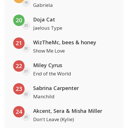
19
Gabriela
Doja Cat
20
25
Jaelous Type
WizTheMc, bees & honey
21
20
Show Me Love
Miley Cyrus
22
21
End of the World
Sabrina Carpenter
23
22
Manchild
Akcent, Sera & Misha Miller
24
23
Don't Leave (Kylie)