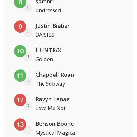
sombr
8
9
undressed
Justin Bieber
9
2
DAISIES
HUNTR/X
10
18
Golden
Chappell Roan
11
12
The Subway
Ravyn Lenae
12
10
Love Me Not
Benson Boone
13
11
Mystical Magical