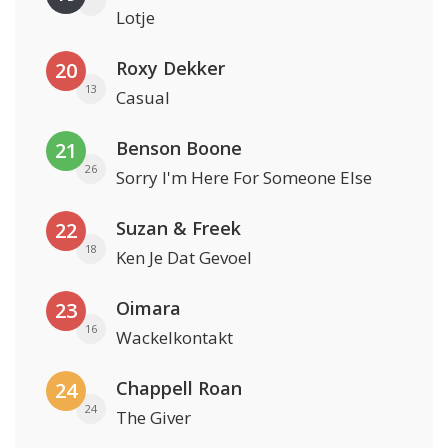
Lotje
Roxy Dekker
20
13
Casual
Benson Boone
21
26
Sorry I'm Here For Someone Else
Suzan & Freek
22
18
Ken Je Dat Gevoel
Oimara
23
16
Wackelkontakt
Chappell Roan
24
24
The Giver