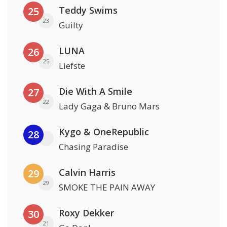
Teddy Swims
25
23
Guilty
LUNA
26
25
Liefste
Die With A Smile
27
22
Lady Gaga & Bruno Mars
Kygo & OneRepublic
28
Chasing Paradise
Calvin Harris
29
29
SMOKE THE PAIN AWAY
Roxy Dekker
30
21