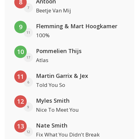
Antoon
8
7
Beetje Van Mij
Flemming & Mart Hoogkamer
9
11
100%
Pommelien Thijs
10
17
Atlas
Martin Garrix & Jex
11
6
Told You So
Myles Smith
12
9
Nice To Meet You
Nate Smith
13
12
Fix What You Didn't Break