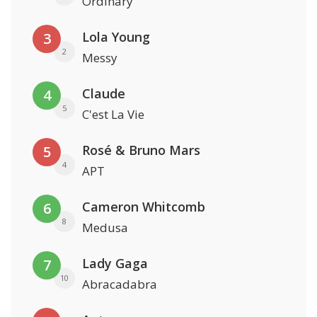
Ordinary
Lola Young
3
2
Messy
Claude
4
5
C'est La Vie
Rosé & Bruno Mars
5
4
APT
Cameron Whitcomb
6
8
Medusa
Lady Gaga
7
10
Abracadabra