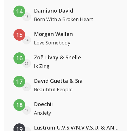
Damiano David
14
15
Born With a Broken Heart
Morgan Wallen
15
14
Love Somebody
Zoë Livay & Snelle
16
27
Ik Zing
David Guetta & Sia
17
20
Beautiful People
Doechii
18
19
Anxiety
Lustrum U.V.S.V/N.V.V.S.U. & ANNO ONS & Jopke van Dobbenburgh & Roeland Beelen
19