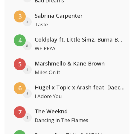
Bad Dreams
Sabrina Carpenter
3
3
Taste
Coldplay ft. Little Simz, Burna Boy, Elyanna & Tini
4
8
WE PRAY
Marshmello & Kane Brown
5
4
Miles On It
Hugel x Topic x Arash feat. Daecolm
6
6
I Adore You
The Weeknd
7
5
Dancing In The Flames