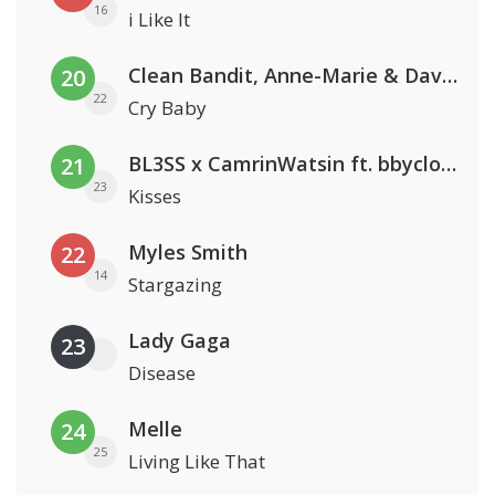
16
i Like It
Clean Bandit, Anne-Marie & David Guetta
20
22
Cry Baby
BL3SS x CamrinWatsin ft. bbyclose
21
23
Kisses
Myles Smith
22
14
Stargazing
Lady Gaga
23
Disease
Melle
24
25
Living Like That