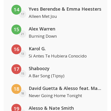
Yves Berendse & Emma Heesters
14
17
Alleen Met Jou
Alex Warren
15
21
Burning Down
Karol G.
16
13
Si Antes Te Hubiera Conocido
Shaboozy
17
15
A Bar Song (Tipsy)
David Guetta & Alesso feat. Madison Love
18
18
Never Going Home Tonight
Alesso & Nate Smith
19