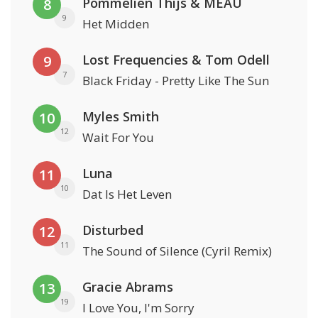
Pommelien Thijs & MEAU
8
9
Het Midden
Lost Frequencies & Tom Odell
9
7
Black Friday - Pretty Like The Sun
Myles Smith
10
12
Wait For You
Luna
11
10
Dat Is Het Leven
Disturbed
12
11
The Sound of Silence (Cyril Remix)
Gracie Abrams
13
19
I Love You, I'm Sorry