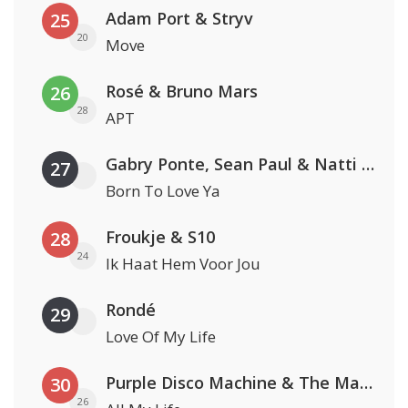
Adam Port & Stryv
25
20
Move
Rosé & Bruno Mars
26
28
APT
Gabry Ponte, Sean Paul & Natti Natasha
27
Born To Love Ya
Froukje & S10
28
24
Ik Haat Hem Voor Jou
Rondé
29
Love Of My Life
Purple Disco Machine & The Magician
30
26