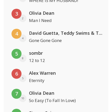
WHERE IS MY HUSBAND!
Olivia Dean
3
2
Man I Need
David Guetta, Teddy Swims & Tones And I
4
4
Gone Gone Gone
sombr
5
8
12 to 12
Alex Warren
6
5
Eternity
Olivia Dean
7
10
So Easy (To Fall In Love)