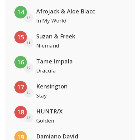
Afrojack & Aloe Blacc
14
15
In My World
Suzan & Freek
15
11
Niemand
Tame Impala
16
17
Dracula
Kensington
17
14
Stay
HUNTR/X
18
13
Golden
Damiano David
19