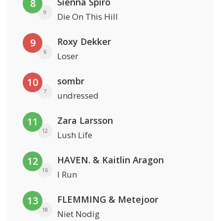
Sienna Spiro
8
9
Die On This Hill
Roxy Dekker
9
6
Loser
sombr
10
7
undressed
Zara Larsson
11
12
Lush Life
HAVEN. & Kaitlin Aragon
12
16
I Run
FLEMMING & Metejoor
13
18
Niet Nodig