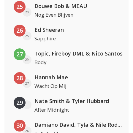
Douwe Bob & MEAU
25
20
Nog Even Blijven
Ed Sheeran
26
25
Sapphire
Topic, Fireboy DML & Nico Santos
27
29
Body
Hannah Mae
28
27
Wacht Op Mij
Nate Smith & Tyler Hubbard
29
After Midnight
Damiano David, Tyla & Nile Rodgers
30
26