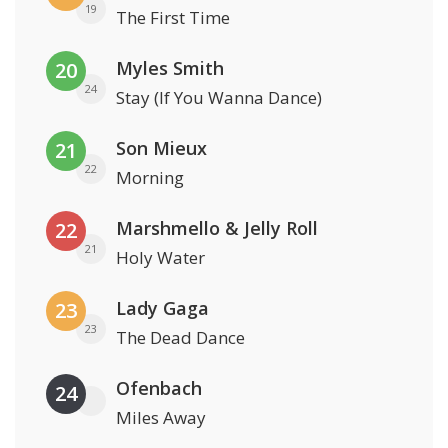
19
The First Time
Myles Smith
20
24
Stay (If You Wanna Dance)
Son Mieux
21
22
Morning
Marshmello & Jelly Roll
22
21
Holy Water
Lady Gaga
23
23
The Dead Dance
Ofenbach
24
Miles Away