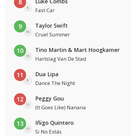
Luke Combs
8
6
Fast Car
Taylor Swift
9
10
Cruel Summer
Tino Martin & Mart Hoogkamer
10
15
Hartslag Van De Stad
Dua Lipa
11
9
Dance The Night
Peggy Gou
12
11
(It Goes Like) Nanana
Iñigo Quintero
13
17
Si No Estás