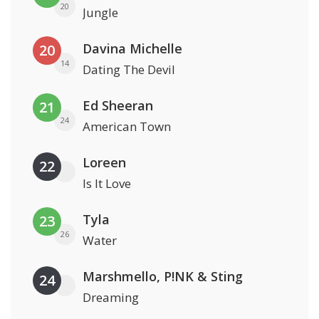
20
Jungle
Davina Michelle
20
14
Dating The Devil
Ed Sheeran
21
24
American Town
Loreen
22
Is It Love
Tyla
23
26
Water
Marshmello, P!NK & Sting
24
Dreaming