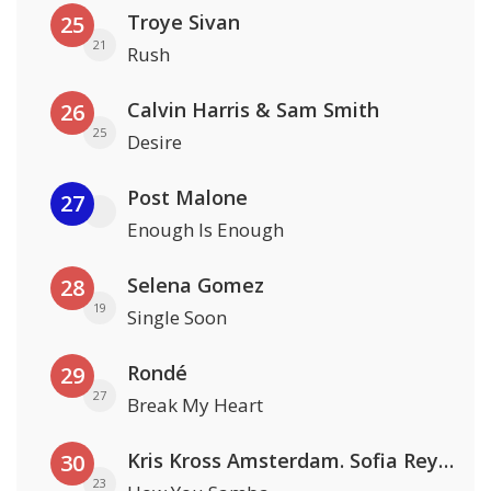
Troye Sivan
25
21
Rush
Calvin Harris & Sam Smith
26
25
Desire
Post Malone
27
Enough Is Enough
Selena Gomez
28
19
Single Soon
Rondé
29
27
Break My Heart
Kris Kross Amsterdam. Sofia Reyes & Tinie Tempah
30
23