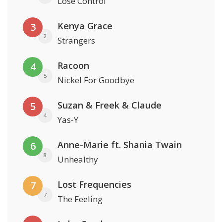
Lose Control
Kenya Grace
3
2
Strangers
Racoon
4
5
Nickel For Goodbye
Suzan & Freek & Claude
5
4
Yas-Y
Anne-Marie ft. Shania Twain
6
8
Unhealthy
Lost Frequencies
7
7
The Feeling