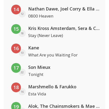
Nathan Dawe, Joel Corry & Ella Henderson
14
12
0800 Heaven
Kris Kross Amsterdam, Sera & Conor Maynard
15
18
Stay (Never Leave)
Kane
16
13
What Are you Waiting For
Son Mieux
17
22
Tonight
Marshmello & Farukko
18
16
Esta Vida
Alok, The Chainsmokers & Mae Stephens
19