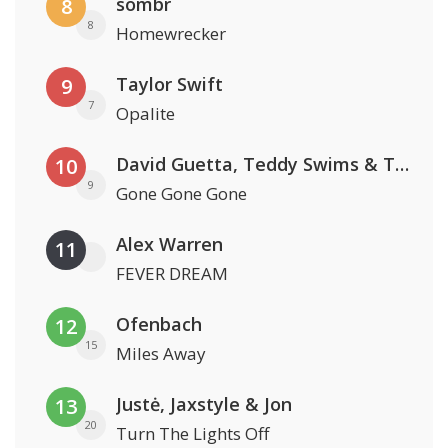
sombr
8
8
Homewrecker
Taylor Swift
9
7
Opalite
David Guetta, Teddy Swims & Tones And I
10
9
Gone Gone Gone
Alex Warren
11
FEVER DREAM
Ofenbach
12
15
Miles Away
Justė, Jaxstyle & Jon
13
20
Turn The Lights Off