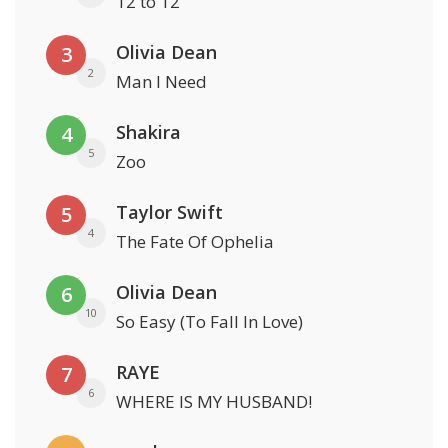
12 to 12
Olivia Dean
3
2
Man I Need
Shakira
4
5
Zoo
Taylor Swift
5
4
The Fate Of Ophelia
Olivia Dean
6
10
So Easy (To Fall In Love)
RAYE
7
6
WHERE IS MY HUSBAND!