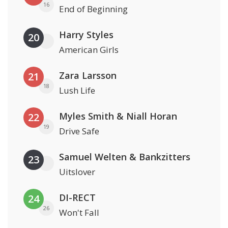
16
End of Beginning
Harry Styles
20
American Girls
Zara Larsson
21
18
Lush Life
Myles Smith & Niall Horan
22
19
Drive Safe
Samuel Welten & Bankzitters
23
Uitslover
DI-RECT
24
26
Won't Fall