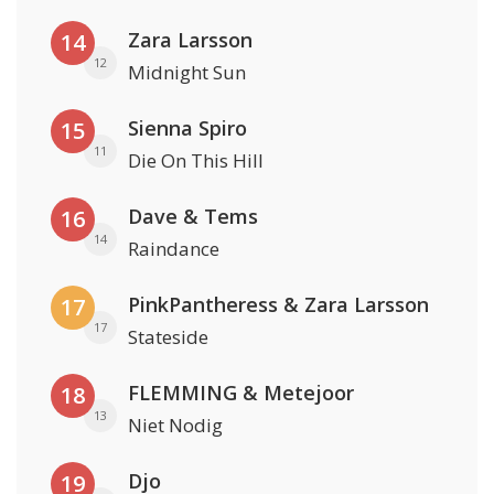
Zara Larsson
14
12
Midnight Sun
Sienna Spiro
15
11
Die On This Hill
Dave & Tems
16
14
Raindance
PinkPantheress & Zara Larsson
17
17
Stateside
FLEMMING & Metejoor
18
13
Niet Nodig
Djo
19