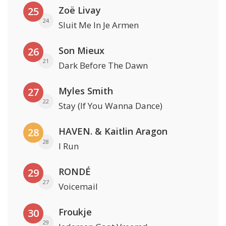
Zoë Livay
25
24
Sluit Me In Je Armen
Son Mieux
26
21
Dark Before The Dawn
Myles Smith
27
22
Stay (If You Wanna Dance)
HAVEN. & Kaitlin Aragon
28
28
I Run
RONDÉ
29
27
Voicemail
Froukje
30
29